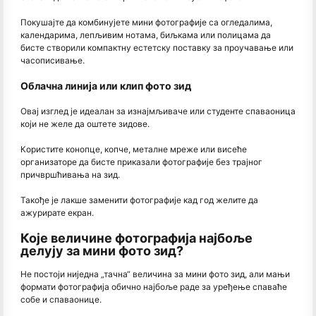
Покушајте да комбинујете мини фотографије са огледалима,
календарима, лепљивим нотама, биљкама или полицама да
бисте створили компактну естетску поставку за проучавање или
часописивање.
Облачна линија или клип фото зид
Овај изглед је идеалан за изнајмљиваче или студенте спаваоница
који не желе да оштете зидове.
Користите конопце, копче, металне мреже или висеће
организаторе да бисте приказали фотографије без трајног
причвршћивања на зид.
Такође је лакше заменити фотографије кад год желите да
ажурирате екран.
Које величине фотографија најбоље
делују за мини фото зид?
Не постоји ниједна „тачна“ величина за мини фото зид, али мањи
формати фотографија обично најбоље раде за уређење спаваће
собе и спаваонице.