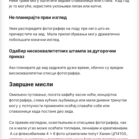
Неке траке могу оштетити зидове спаваонице или стана. Кад год
је то могуће, користите уклоњиви лепак или копче.
Не планирајте први изглед
Увек распоредите фотографије на поду пре него што их
причврстите на зид. Мала прилагођавања могу драматично
побољшати коначни изглед.
Одабир нискоквалитетних штампа за дугорочни
приказ
Ако планирате да зид задржите дуже време, обично су вредни
висококвалитетни отисци фотографија.
Завршне мисли
Омиљено путовање, посета кафићу касне ноћи, концертна
фотографија, слика кућних љубимаца или мали дневни тренутак
могу у потпуности променити осећај спаваће собе или
спаваонице када постане део зида.
Са правим изгледом, осветљењем и отисцима фотографија, чак
се и мали угао може осећати топлијим, личнијим и креативнијим.
А са флексибилним 4 × 6 фото штампачем попут Ханин ЦП4100,