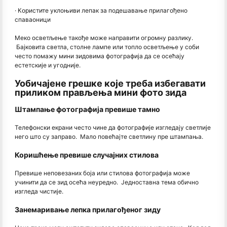
· Користите уклоњиви лепак за подешавање прилагођено
спаваоници
Меко осветљење такође може направити огромну разлику.
Бајковита светла, столне лампе или топло осветљење у соби
често помажу мини зидовима фотографија да се осећају
естетскије и угодније.
Уобичајене грешке које треба избегавати
приликом прављења мини фото зида
Штампање фотографија превише тамно
Телефонски екрани често чине да фотографије изгледају светлије
него што су заправо. Мало повећајте светлину пре штампања.
Коришћење превише случајних стилова
Превише неповезаних боја или стилова фотографија може
учинити да се зид осећа неуредно. Једноставна тема обично
изгледа чистије.
Занемаривање лепка прилагођеног зиду