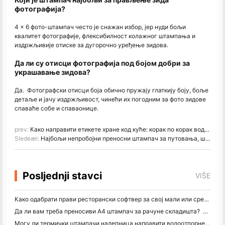
фотографија?
4 × 6 фото-штампач често је снажан избор, јер нуди бољи
квалитет фотографије, флексибилност колажног штампања и
издржљивије отиске за дугорочно уређење зидова.
Да ли су отисци фотографија под бојом добри за
украшавање зидова?
Да. Фотографски отисци боја обично пружају глаткију боју, боље
детаље и јачу издржљивост, чинећи их погодним за фото зидове
спаваће собе и спаваонице.
prev:
Како направити етикете хране код куће: корак по корак водич за мала прехрамбена предузећа
Sledeæi:
Најбољи непробојни преносни штампач за путовања, школу и мобилне радове: Ханин МТ620 Про Ревиев
Posljednji stavci
VIŠE
Како одабрати прави ресторански софтвер за свој мали или средњи ресторан
Да ли вам треба преносиви А4 штампач за рачуне складишта? Шта заправо ради
Могу ли термички штампачи налепница направити водоотпорне налепнице за мале пословне производе?