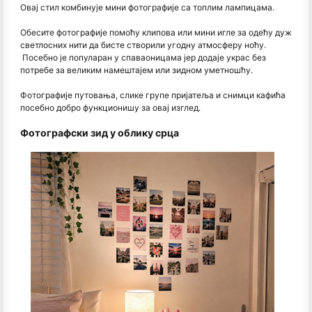
Овај стил комбинује мини фотографије са топлим лампицама.
Обесите фотографије помоћу клипова или мини игле за одећу дуж
светлосних нити да бисте створили угодну атмосферу ноћу.
Посебно је популаран у спаваоницама јер додаје украс без
потребе за великим намештајем или зидном уметношћу.
Фотографије путовања, слике групе пријатеља и снимци кафића
посебно добро функционишу за овај изглед.
Фотографски зид у облику срца