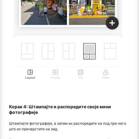
Корак 4: Штампајте и распоредите своје мини
фотографије
Штампајте фотографије, а затим их распоредите на под пре него
што их причврстите на зид.