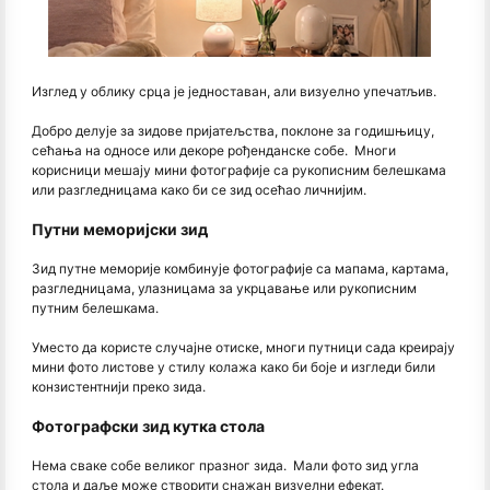
Изглед у облику срца је једноставан, али визуелно упечатљив.
Добро делује за зидове пријатељства, поклоне за годишњицу,
сећања на односе или декоре рођенданске собе. Многи
корисници мешају мини фотографије са рукописним белешкама
или разгледницама како би се зид осећао личнијим.
Путни меморијски зид
Зид путне меморије комбинује фотографије са мапама, картама,
разгледницама, улазницама за укрцавање или рукописним
путним белешкама.
Уместо да користе случајне отиске, многи путници сада креирају
мини фото листове у стилу колажа како би боје и изгледи били
конзистентнији преко зида.
Фотографски зид кутка стола
Нема сваке собе великог празног зида. Мали фото зид угла
стола и даље може створити снажан визуелни ефекат.