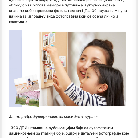
облику срца, углова меморије путовања и угодних екрана
спаваће собе,
преносни фото штампач
ЦП4100 пружа вам пуно
начина за изградњу зида фотографија који се осећа лично и
креативно.
Зашто добро функционише за мини фото зидове:
· 300 ДПИ штампање сублимацијом боја са аутоматским
ламинирањем за глаткије боје, оштрије детаље и фотографије које