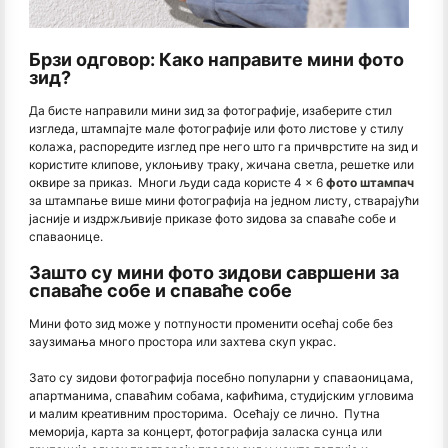
Брзи одговор: Како направите мини фото
зид?
Да бисте направили мини зид за фотографије, изаберите стил
изгледа, штампајте мале фотографије или фото листове у стилу
колажа, распоредите изглед пре него што га причврстите на зид и
користите клипове, уклоњиву траку, жичана светла, решетке или
оквире за приказ. Многи људи сада користе 4 × 6
фото штампач
за штампање више мини фотографија на једном листу, стварајући
јасније и издржљивије приказе фото зидова за спаваће собе и
спаваонице.
Зашто су мини фото зидови савршени за
спаваће собе и спаваће собе
Мини фото зид може у потпуности променити осећај собе без
заузимања много простора или захтева скуп украс.
Зато су зидови фотографија посебно популарни у спаваоницама,
апартманима, спаваћим собама, кафићима, студијским угловима
и малим креативним просторима. Осећају се лично. Путна
меморија, карта за концерт, фотографија заласка сунца или