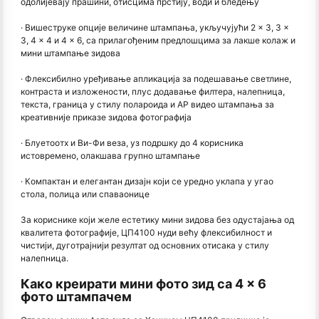
одолијевају прашини, отисцима прстију, води и бледењу
· Вишеструке опције величине штампања, укључујући 2 × 3, 3 ×
3, 4 × 4 и 4 × 6, са прилагођеним предлошцима за лакше колаж и
мини штампање зидова
· Флексибилно уређивање апликација за подешавање светлине,
контраста и изложености, плус додавање филтера, налепница,
текста, граница у стилу полароида и АР видео штампања за
креативније приказе зидова фотографија
· Блуетоотх и Ви-Фи веза, уз подршку до 4 корисника
истовремено, олакшава групно штампање
· Компактан и елегантан дизајн који се уредно уклапа у угао
стола, полица или спаваонице
За кориснике који желе естетику мини зидова без одустајања од
квалитета фотографије, ЦП4100 нуди већу флексибилност и
чистији, дуготрајнији резултат од основних отисака у стилу
налепница.
Како креирати мини фото зид са 4 × 6
фото штампачем