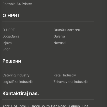
Portable A4 Printer
O HPRT
O HPRT
Онлайн магазин
Događanja
Galerija
Izjava
Novosti
Блог
Решени
Catering Industry
Retail Industry
Logistička industrija
Zdravstvena industrija
Kontaktiraj nas.
Add: 1-5F, broj 8, Gaoqi South 12th Road, Xiamen, Kina