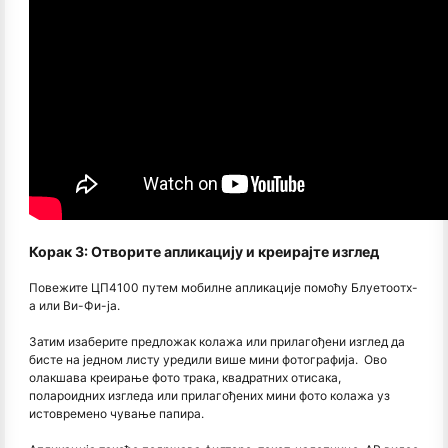
Корак 3: Отворите апликацију и креирајте изглед
Повежите ЦП4100 путем мобилне апликације помоћу Блуетоотх-
а или Ви-Фи-ја.
Затим изаберите предложак колажа или прилагођени изглед да
бисте на једном листу уредили више мини фотографија. Ово
олакшава креирање фото трака, квадратних отисака,
полароидних изгледа или прилагођених мини фото колажа уз
истовремено чување папира.