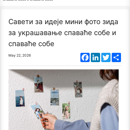
Савети за идеје мини фото зида
за украшавање спаваће собе и
спаваће собе
Facebook
LinkedIn
Twitter
Shar
May 22, 2026