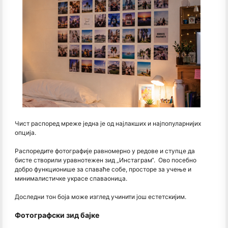
Чист распоред мреже једна је од најлакших и најпопуларнијих
опција.
Распоредите фотографије равномерно у редове и ступце да
бисте створили уравнотежен зид „Инстаграм“. Ово посебно
добро функционише за спаваће собе, просторе за учење и
минималистичке украсе спаваоница.
Доследни тон боја може изглед учинити још естетскијим.
Фотографски зид бајке