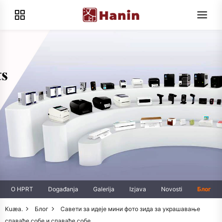
O HPRT
Događanja
Galerija
Izjava
Novosti
Блог
Kuæa.
Блог
Савети за идеје мини фото зида за украшавање
спаваће собе и спаваће собе