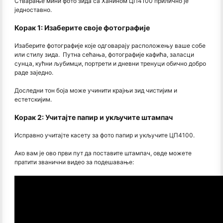
Стварање мини фото зида са Ханином ЦП4100 прилично је
једноставно.
Корак 1: Изаберите своје фотографије
Изаберите фотографије које одговарају расположењу ваше собе
или стилу зида. Путна сећања, фотографије кафића, заласци
сунца, кућни љубимци, портрети и дневни тренуци обично добро
раде заједно.
Доследни тон боја може учинити крајњи зид чистијим и
естетскијим.
Корак 2: Учитајте папир и укључите штампач
Исправно учитајте касету за фото папир и укључите ЦП4100.
Ако вам је ово први пут да поставите штампач, овде можете
пратити званични видео за подешавање: