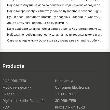
Најбоља тренутна камера за почетнике који не желе отпадни папир
Најбољи произвођач етикета у боји за путовање и резервацију текста: Додајте више боја свакој страници
Ручни писац насупрот штампању бродских налепница: Савети за мала предузећа у 2026. години
Зашто штампач налепница држи јамминг?
Како одабрати штампач фотографија у џепу: Комплетан водич за кориснике путовања, путовања и иПхонеа
Најбољи непробојни преносни штампач за путовања, школу и мобилне радове: Ханин МТ620 Про Ревиев
Савети за идеје мини фото зида за украшавање спаваће собе и спаваће собе
Products
POS PRINTERI
Напечатки
Мобилни печатки
Consumer Electronics
Skeneri
TTO PRINTERI
Digitalni tekstilni štampači
3D PRINTERI
PDA
PHOTO PRINTERS