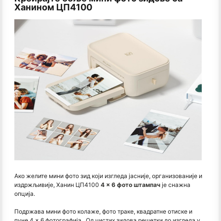
Ханином ЦП4100
Ако желите мини фото зид који изгледа јасније, организованије и
издржљивије, Ханин ЦП4100
4 × 6 фото штампач
је снажна
опција.
Подржава мини фото колаже, фото траке, квадратне отиске и
пуне 4 × 6 фотографија. Од чистих зидова решетки до изгледа у