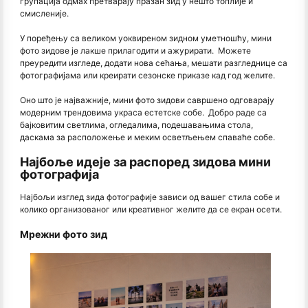
групација одмах претварају празан зид у нешто топлије и
смисленије.
У поређењу са великом уоквиреном зидном уметношћу, мини
фото зидове је лакше прилагодити и ажурирати. Можете
преуредити изгледе, додати нова сећања, мешати разгледнице са
фотографијама или креирати сезонске приказе кад год желите.
Оно што је најважније, мини фото зидови савршено одговарају
модерним трендовима украса естетске собе. Добро раде са
бајковитим светлима, огледалима, подешавањима стола,
даскама за расположење и меким осветљењем спаваће собе.
Најбоље идеје за распоред зидова мини
фотографија
Најбољи изглед зида фотографије зависи од вашег стила собе и
колико организованог или креативног желите да се екран осети.
Мрежни фото зид