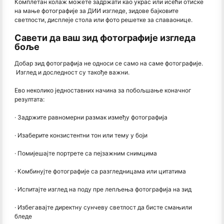
Комплетан колаж можете задржати као украс или исећи отиске
на мање фотографије за ДИИ изгледе, зидове бајковите
светлости, дисплеје стола или фото решетке за спаваонице.
Савети да ваш зид фотографије изгледа
боље
Добар зид фотографија не односи се само на саме фотографије.
Изглед и доследност су такође важни.
Ево неколико једноставних начина за побољшање коначног
резултата:
· Задржите равномерни размак између фотографија
· Изаберите конзистентни тон или тему у боји
· Помијешајте портрете са пејзажним снимцима
· Комбинујте фотографије са разгледницама или цитатима
· Испитајте изглед на поду пре лепљења фотографија на зид
· Избегавајте директну сунчеву светлост да бисте смањили
бледе