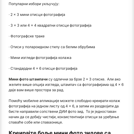
Популарни избори укључују:
· 2 × 3 мини отисци фотографија
· 3 × 3 или 4 × 4 квадратни отисци фотографија
· Фотографске траке
· Отиси у полароидном стилу са белим обрубима
· Мини изгледи фотографија колажа
· Стандардни 4 × 6 отисци фотографија
Мини фото штампачи
су одлични за брзе 2 × 3 отиске. Али ако
желите више опција изгледа, штампач са фотографијама од 4 × 6
даје вам више простора за рад.
Помоћу мобилне апликације можете слободно креирати колаж
фотографија на једном листу од 4 × 6, а затим их раздвојити да
бисте направили сопствени ДИИ фото зид. То је једноставан
начин да се добију чистији, конзистентнији отисци за уређење
спаваће собе или спаваонице.
Креирајте боље мини фото зидове са