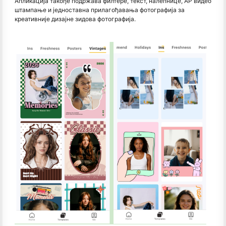
Апликација такође подржава филтере, текст, налепнице, АР видео
штампање и једноставна прилагођавања фотографија за
креативније дизајне зидова фотографија.