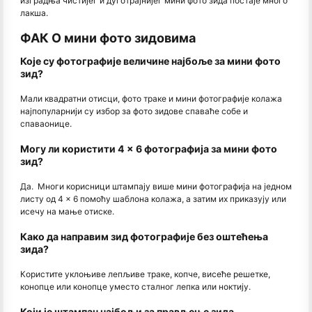
изградња чистијег и дуготрајнијег мини фото зида постаје много
лакша.
ФАК О мини фото зидовима
Које су фотографије величине најбоље за мини фото
зид?
Мали квадратни отисци, фото траке и мини фотографије колажа
најпопуларнији су избор за фото зидове спаваће собе и
спаваонице.
Могу ли користити 4 × 6 фотографија за мини фото
зид?
Да. Многи корисници штампају више мини фотографија на једном
листу од 4 × 6 помоћу шаблона колажа, а затим их приказују или
исечу на мање отиске.
Како да направим зид фотографије без оштећења
зида?
Користите уклоњиве лепљиве траке, копче, висеће решетке,
конопце или конопце уместо сталног лепка или ноктију.
Који је штампач најбољи за прављење зида