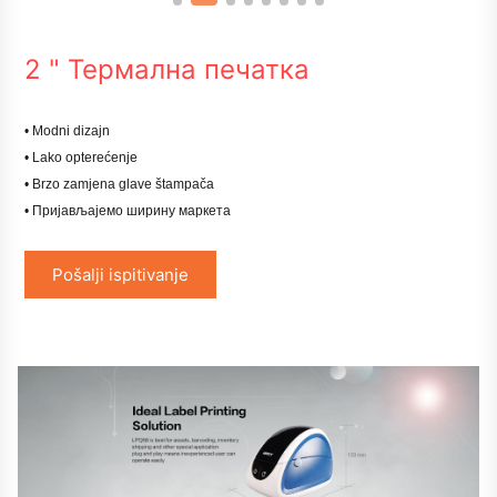
2 " Термална печатка
• Modni dizajn
• Lako opterećenje
• Brzo zamjena glave štampača
• Пријављајемо ширину маркета
Pošalji ispitivanje