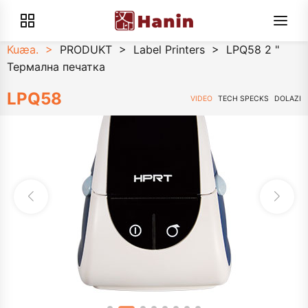
Kuæa.
>
PRODUKT
>
Label Printers
>
LPQ58 2 "
Термална печатка
LPQ58
VIDEO
TECH SPECKS
DOLAZI