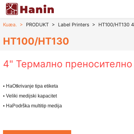
Kuæa.
>
PRODUKT
>
Label Printers
>
HT100/HT130 4
HT100/HT130
4" Термално преносително
• На
Otkrivanje tipa etiketa
• Veliki medijski kapacitet
• На
Podrška multitip medija