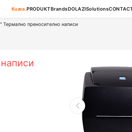
Kuæa.
PRODUKT
Brands
DOLAZI
Solutions
CONTAC
" Термално преносително написи
 написи