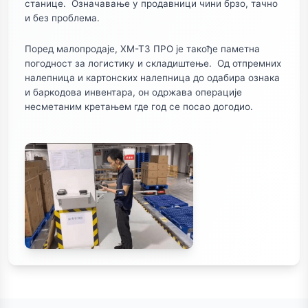
станице. Означавање у продавници чини брзо, тачно
и без проблема.
Поред малопродаје, ХМ-Т3 ПРО је такође паметна
погодност за логистику и складиштење. Од отпремних
налепница и картонских налепница до одабира ознака
и баркодова инвентара, он одржава операције
несметаним кретањем где год се посао догодио.