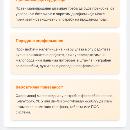
Прави малопродајни штампач треба да буде преносив, са
уграђеном батеријом и чврстим дизајном који може
преживети свакодневну употребу на продајном поду.
Поуздане перформансе
Произвођачи налепница на нивоу улаза могу радити за
кућне или занатске пројекте, али супермаркетима и
малопродајним ланцима потребан је штампач изграђен
за већи обим, дужи век и доследне перформансе.
Версатилна повезаност
Савременој малопродаји су потребне флексибилне везе.
Блуетоотх, УСБ или Ви-Фи омогућавају особљу да лако
штампа са паметних телефона, таблета или ПОС
система.