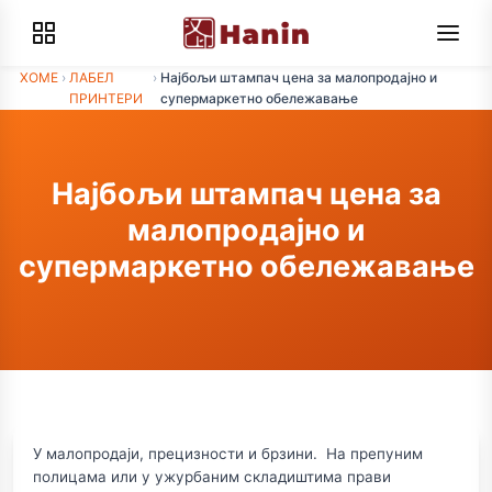
ХОМЕ
›
ЛАБЕЛ
›
Најбољи штампач цена за малопродајно и
ПРИНТЕРИ
супермаркетно обележавање
Најбољи штампач цена за
малопродајно и
супермаркетно обележавање
У малопродаји, прецизности и брзини. На препуним
полицама или у ужурбаним складиштима прави