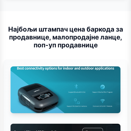
Најбољи штампач цена баркода за
продавнице, малопродајне ланце,
поп-уп продавнице