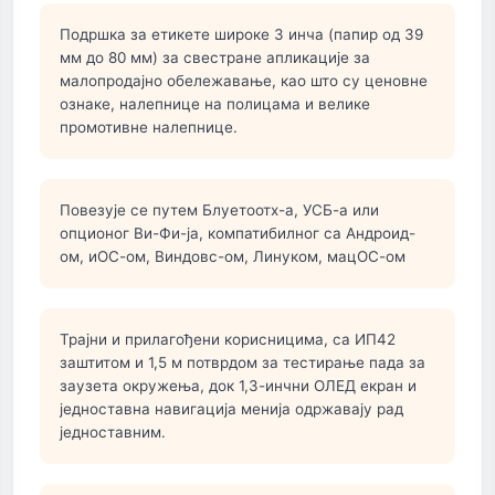
Подршка за етикете широке 3 инча (папир од 39
мм до 80 мм) за свестране апликације за
малопродајно обележавање, као што су ценовне
ознаке, налепнице на полицама и велике
промотивне налепнице.
Повезује се путем Блуетоотх-а, УСБ-а или
опционог Ви-Фи-ја, компатибилног са Андроид-
ом, иОС-ом, Виндовс-ом, Линуком, мацОС-ом
Трајни и прилагођени корисницима, са ИП42
заштитом и 1,5 м потврдом за тестирање пада за
заузета окружења, док 1,3-инчни ОЛЕД екран и
једноставна навигација менија одржавају рад
једноставним.