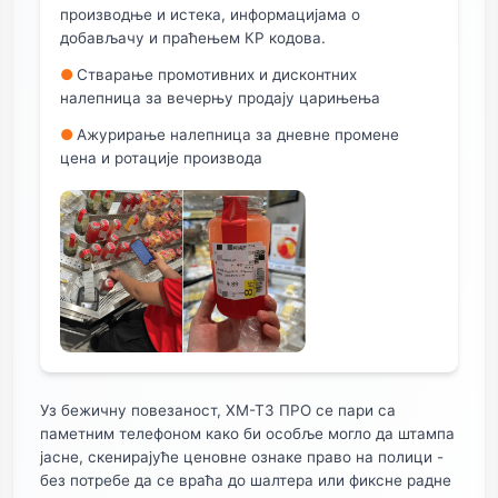
производње и истека, информацијама о
добављачу и праћењем КР кодова.
●
Стварање промотивних и дисконтних
налепница за вечерњу продају царињења
●
Ажурирање налепница за дневне промене
цена и ротације производа
Уз бежичну повезаност, ХМ-Т3 ПРО се пари са
паметним телефоном како би особље могло да штампа
јасне, скенирајуће ценовне ознаке право на полици -
без потребе да се враћа до шалтера или фиксне радне