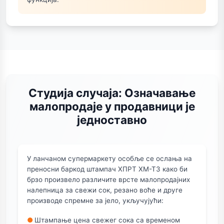
Студија случаја: Означавање
малопродаје у продавници је
једноставно
У ланчаном супермаркету особље се ослања на
преносни баркод штампач ХПРТ ХМ-Т3 како би
брзо произвело различите врсте малопродајних
налепница за свежи сок, резано воће и друге
производе спремне за јело, укључујући:
●
Штампање цена свежег сока са временом