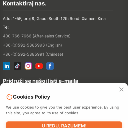
Kontaktiraj nas.
Add: 1-5F, broj 8, Gaoqi South 12th Road, Xiamen, Kina
Tel:
400-766-7666 (After-sales Service)
+86-(0)592-5885993 (English)
+86-(0)592-5885991 (Chinese)
Pridruži se našoj listi e-maila
Cookies Policy
CONTACT
We use cookies to give you the best user experience. By using
this site, you agree to its use of cookies.
©2026 XIAMEN HANIN CO., LTD.
POLITIKA PRIVATNOSTI
TERM
U REDU, RAZUMEM!