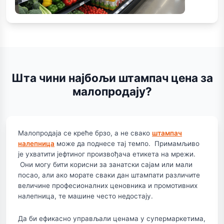
Шта чини најбољи штампач цена за
малопродају?
Малопродаја се креће брзо, а не свако
штампач
налепница
може да поднесе тај темпо. Примамљиво
је ухватити јефтиног произвођача етикета на мрежи.
Они могу бити корисни за занатски сајам или мали
посао, али ако морате сваки дан штампати различите
величине професионалних ценовника и промотивних
налепница, те машине често недостају.
Да би ефикасно управљали ценама у супермаркетима,