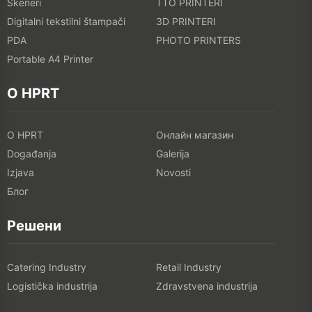
Skeneri
TTO PRINTERI
Digitalni tekstilni štampači
3D PRINTERI
PDA
PHOTO PRINTERS
Portable A4 Printer
O HPRT
O HPRT
Онлайн магазин
Događanja
Galerija
Izjava
Novosti
Блог
Решени
Catering Industry
Retail Industry
Logistička industrija
Zdravstvena industrija