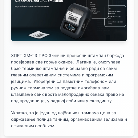
ХПРТ ХМ-Т3 ПРО 3-инчни преносни штампач баркода
провјерава све горње оквире. Лагана је, омогућава
брзо термичко штампање и бешавно ради са свим
главним оперативним системима и програмским
језицима. Упоређени са паметним телефоном или
ручним терминалом за податке омогућава вам
штампање свих врста малопродајних ознака право на
под продавнице, у задњој соби или у складишту.
Укратко, то је један од најбољих штампача цена за
одржавање полица тачним, организованим залихама и
ефикасним особљем.