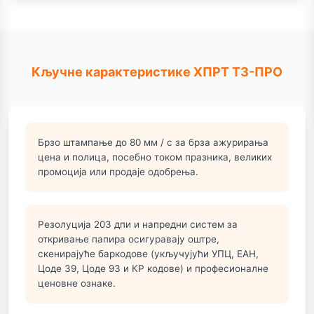
Кључне карактеристике ХПРТ Т3-ПРО
Брзо штампање до 80 мм / с за брза ажурирања
цена и полица, посебно током празника, великих
промоција или продаје одобрења.
Резолуција 203 дпи и напредни систем за
откривање папира осигуравају оштре,
скенирајуће баркодове (укључујући УПЦ, ЕАН,
Цоде 39, Цоде 93 и КР кодове) и професионалне
ценовне ознаке.