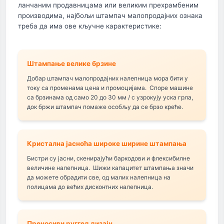
ланчаним продавницама или великим прехрамбеним
производима, најбољи штампач малопродајних ознака
треба да има ове кључне карактеристике:
Штампање велике брзине
Добар штампач малопродајних налепница мора бити у
току са променама цена и промоцијама. Споре машине
са брзинама од само 20 до 30 мм / с узрокују уска грла,
док бржи штампач помаже особљу да се брзо креће.
Кристална јасноћа широке ширине штампања
Бистри су јасни, скенирајући баркодови и флексибилне
величине налепница. Шижи капацитет штампања значи
да можете обрадити све, од малих налепница на
полицама до већих дисконтних налепница.
Преносиви руггед дизајн