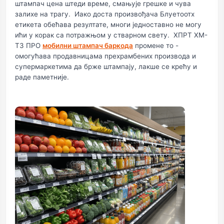
штампач цена штеди време, смањује грешке и чува
залихе на трагу. Иако доста произвођача Блуетоотх
етикета обећава резултате, многи једноставно не могу
ићи у корак са потражњом у стварном свету. ХПРТ ХМ-
Т3 ПРО
мобилни штампач баркода
промене то -
омогућава продавницама прехрамбених производа и
супермаркетима да брже штампају, лакше се крећу и
раде паметније.