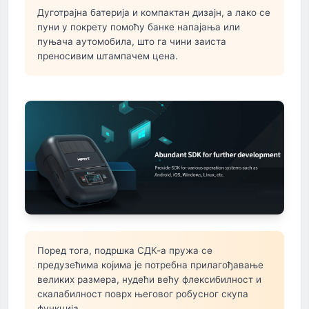
Дуготрајна батерија и компактан дизајн, а лако се
пуни у покрету помоћу банке напајања или
пуњача аутомобила, што га чини заиста
преносивим штампачем цена.
Поред тога, подршка СДК-а пружа се
предузећима којима је потребна прилагођавање
великих размера, нудећи већу флексибилност и
скалабилност поврх његовог робусног скупа
функција.