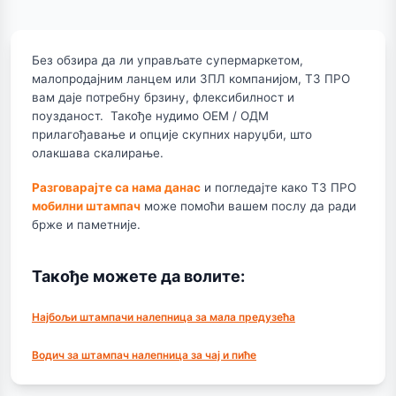
Без обзира да ли управљате супермаркетом,
малопродајним ланцем или 3ПЛ компанијом, Т3 ПРО
вам даје потребну брзину, флексибилност и
поузданост. Такође нудимо ОЕМ / ОДМ
прилагођавање и опције скупних наруџби, што
олакшава скалирање.
Разговарајте са нама данас
и погледајте како Т3 ПРО
мобилни штампач
може помоћи вашем послу да ради
брже и паметније.
Такође можете да волите:
Најбољи штампачи налепница за мала предузећа
Водич за штампач налепница за чај и пиће