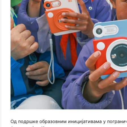
Од подршке образовним иницијативама у пограни