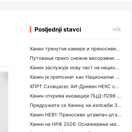
Posljednji stavci
VIŠE
Ханин тренутне камере и преносиви фото штампачи привлаче велико интересовање за ИЕАЕ Схензхен 2026
Путовање преко снежне висоравни: Ханин доноси програме образовања фотографије деци у Камду
Ханин заслужује нову част на националном нивоу: Назван је „2026. године произведен у Кини · Потрошачки поуздан бренд“
Ханин је препознат као Национални центар за предузетничку технологију за лидерство у иновацијама
ХПРТ Сховцасес АИ-Дривен НЕКС серија за паметну малопродају у ЦХИНАСХОП 2026
Ханин открива иновације ЛЦД-Л298 и СЈФ за индустријско 3Д штампање у ТЦТ Азији 2026
Придружите се Ханину на изложби 3Д штампања ТЦТ Асиа 2026
Ханин НЕВ1: Преносиви штампач штапића креће се у јапанске ЛОФТ продавнице
Ханин на НРФ 2026: Оснаживање малопродаје са потпуним сценаријем интелигентних решења за штампање