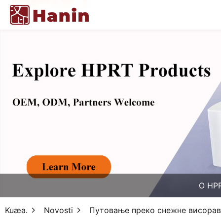
O HP
Kuæa.
Novosti
Путовање преко снежне висорав