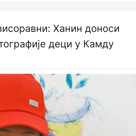
висоравни: Ханин доноси
ографије деци у Камду