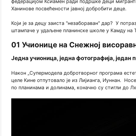
федерацијом Ксиамен ради подршке деци мигранти
Ханинове посвећености јавној добробити деце.
Који је за децу заиста "незабораван" дар? У потра
штампаче у удаљене планинске школе у ​​Камду на 
01 Учионице на Снежној висорав
Једна учионица, једна фотографија, један 
Након „Супермодела добротворног програма естет
целе Кине отпутовало је из Лијианга, Иуннан. Нос
по планинама и долинама, коначно су стигли до Лх