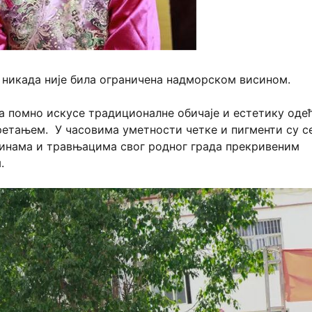
 никада није била ограничена надморском висином.
а помно искусе традиционалне обичаје и естетику одећ
етањем. У часовима уметности четке и пигменти су с
нинама и травњацима свог родног града прекривеним
.