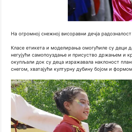
На огромној снежној висоравни дечја радозналост
Класе етикета и моделирања омогућиле су деци д
негујући самопоуздање и присуство држањем и кр
окупљали док су деца изражавала наклоност пла
снегом, хватајући културну дубину бојом и формом