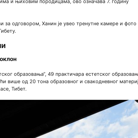
ма и њиховим породицама, ово означава 7. годину
зи за одговором, Ханин је увео тренутне камере и фото
Тибету.
ни
поклон
ског образовања“, 49 практичара естетског образовањ
ећи више од 20 тона образовног и свакодневног матери
асе, Тибет.