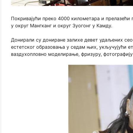
Покривајући преко 4000 километара и прелазећи п
у округ Мангканг и округ Зуогонг у Камду.
Донирали су дониране залихе девет удаљених сео
естетског образовања у седам њих, укључујући ет
ваздухопловно моделирање, фризуру, фотографију