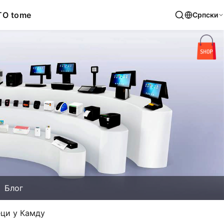
T
O tome
Српски
Блог
еци у Камду