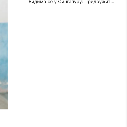
Видимо се у Сингапуру: Придружите се Ханину у ИТМА АСИА 2025 да бисте сведочили најновијој технологији дигиталног штампања