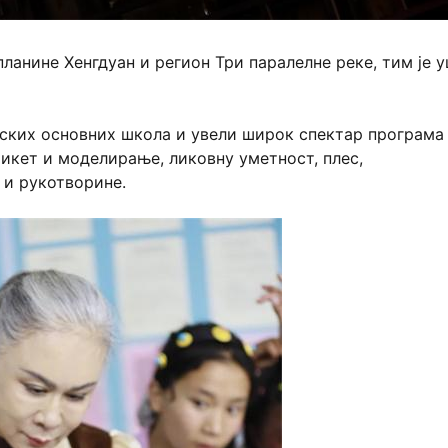
ланине Хенгдуан и регион Три паралелне реке, тим је 
ских основних школа и увели широк спектар програма
икет и моделирање, ликовну уметност, плес,
 и рукотворине.