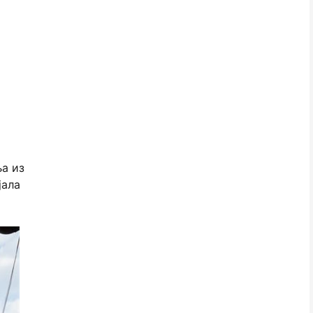
а из
јала