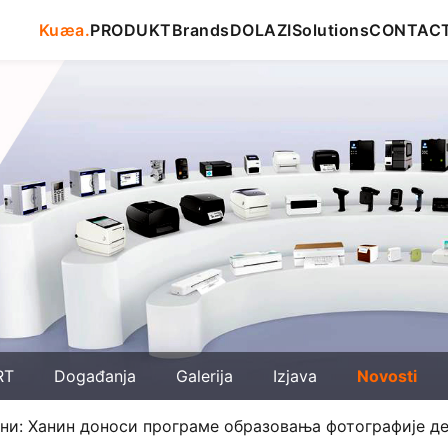
Kuæa.
PRODUKT
Brands
DOLAZI
Solutions
CONTAC
RT
Događanja
Galerija
Izjava
Novosti
ни: Ханин доноси програме образовања фотографије д