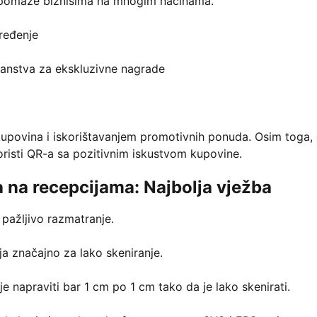
i pomaže biznisima na mnogim načinama.
ređenje
lanstva za ekskluzivne nagrade
upovina i iskorištavanjem promotivnih ponuda. Osim toga,
oristi QR-a sa pozitivnim iskustvom kupovine.
 na recepcijama: Najbolja vježba
pažljivo razmatranje.
ja značajno za lako skeniranje.
 je napraviti bar 1 cm po 1 cm tako da je lako skenirati.