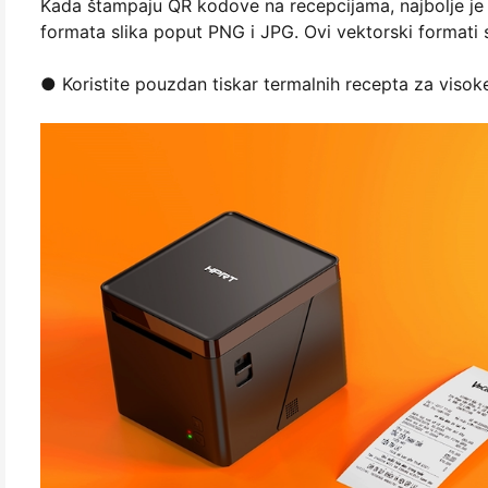
Kada štampaju QR kodove na recepcijama, najbolje je
formata slika poput PNG i JPG. Ovi vektorski formati s
● Koristite pouzdan tiskar termalnih recepta za visoke