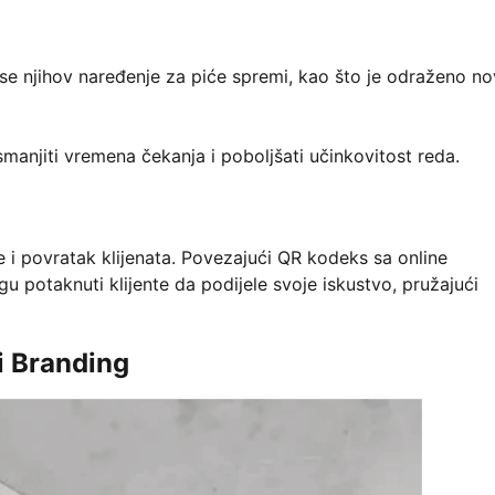
im se njihov naređenje za piće spremi, kao što je odraženo n
 smanjiti vremena čekanja i poboljšati učinkovitost reda.
 i povratak klijenata. Povezajući QR kodeks sa online
u potaknuti klijente da podijele svoje iskustvo, pružajući
i Branding