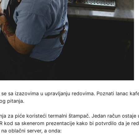
 se sa izazovima u upravljanju redovima. Poznati lanac kaf
og pitanja.
ja za piće koristeći termalni štampač. Jedan račun ostaje 
R kod sa skenerom prezentacije kako bi potvrdilo da je red
 na oblačni server, a onda: