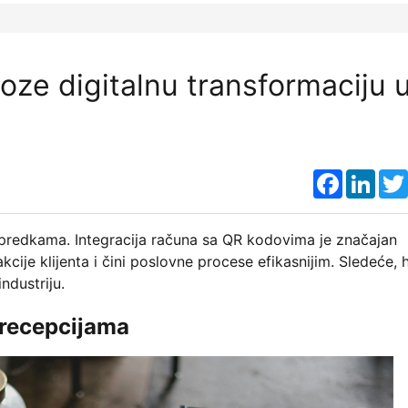
oze digitalnu transformaciju 
Faceboo
Link
napredkama. Integracija računa sa QR kodovima je značajan
ije klijenta i čini poslovne procese efikasnijim. Sledeće, 
ndustriju.
 recepcijama