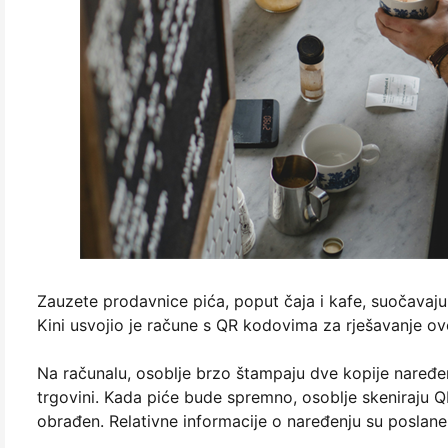
Zauzete prodavnice pića, poput čaja i kafe, suočavaju
Kini usvojio je račune s QR kodovima za rješavanje ov
Na računalu, osoblje brzo štampaju dve kopije naređen
trgovini. Kada piće bude spremno, osoblje skeniraju Q
obrađen. Relativne informacije o naređenju su poslane