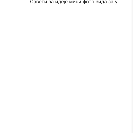
Савети за идеје мини фото зида за украшавање спаваће собе и спаваће собе