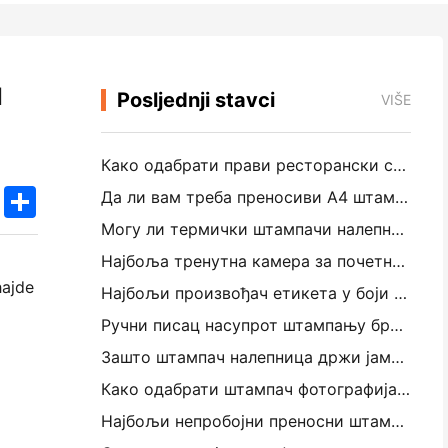
u
Posljednji stavci
VIŠE
Како одабрати прави ресторански софтвер за свој мали или средњи ресторан
k
edIn
Twitter
Share
Да ли вам треба преносиви А4 штампач за рачуне складишта? Шта заправо ради
Могу ли термички штампачи налепница направити водоотпорне налепнице за мале пословне производе?
Најбоља тренутна камера за почетнике који не желе отпадни папир
hajde
Најбољи произвођач етикета у боји за путовање и резервацију текста: Додајте више боја свакој страници
Ручни писац насупрот штампању бродских налепница: Савети за мала предузећа у 2026. години
Зашто штампач налепница држи јамминг?
Како одабрати штампач фотографија у џепу: Комплетан водич за кориснике путовања, путовања и иПхонеа
Најбољи непробојни преносни штампач за путовања, школу и мобилне радове: Ханин МТ620 Про Ревиев