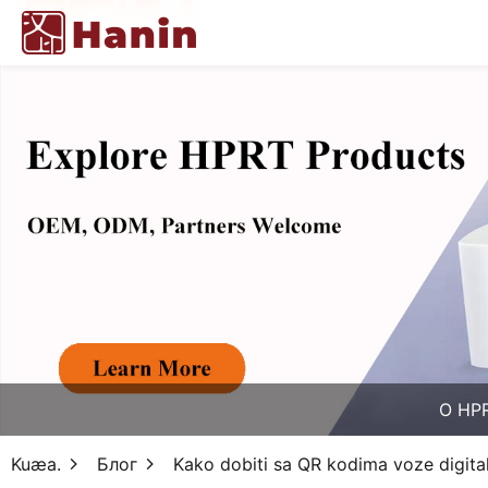
O HP
Kuæa.
Блог
Kako dobiti sa QR kodima voze digitaln