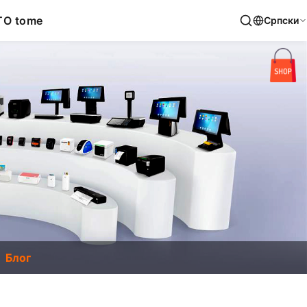
T
O tome
Српски
Блог