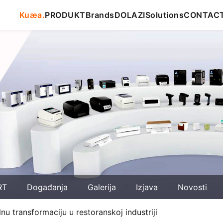
Kuæa.
PRODUKT
Brands
DOLAZI
Solutions
CONTAC
RT
Događanja
Galerija
Izjava
Novosti
u transformaciju u restoranskoj industriji