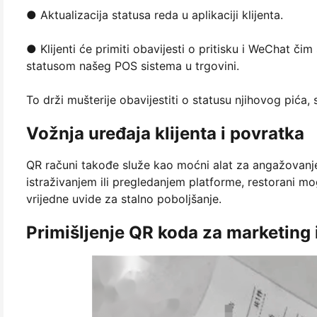
● Aktualizacija statusa reda u aplikaciji klijenta.
● Klijenti će primiti obavijesti o pritisku i WeChat č
statusom našeg POS sistema u trgovini.
To drži mušterije obavijestiti o statusu njihovog pića,
Vožnja uređaja klijenta i povratka
QR računi takođe služe kao moćni alat za angažovanje
istraživanjem ili pregledanjem platforme, restorani mog
vrijedne uvide za stalno poboljšanje.
Primišljenje QR koda za marketing 