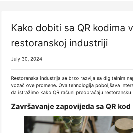
Kako dobiti sa QR kodima v
restoranskoj industriji
July 30, 2024
Restoranska industrija se brzo razvija sa digitalnim 
vozač ove promene. Ova tehnologija poboljšava interakc
da istražimo kako QR računi preobraćaju restoransku i
Završavanje zapovijeda sa QR kod