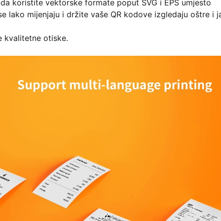
 da koristite vektorske formate poput SVG i EPS umjesto
e lako mijenjaju i držite vaše QR kodove izgledaju oštre i j
 kvalitetne otiske.