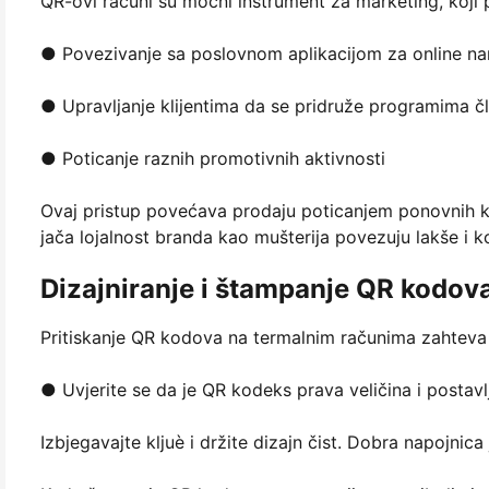
QR-ovi računi su moćni instrument za marketing, koj
● Povezivanje sa poslovnom aplikacijom za online na
● Upravljanje klijentima da se pridruže programima č
● Poticanje raznih promotivnih aktivnosti
Ovaj pristup povećava prodaju poticanjem ponovnih k
jača lojalnost branda kao mušterija povezuju lakše i k
Dizajniranje i štampanje QR kodova
Pritiskanje QR kodova na termalnim računima zahteva 
● Uvjerite se da je QR kodeks prava veličina i postavl
Izbjegavajte kljuè i držite dizajn čist. Dobra napojnica