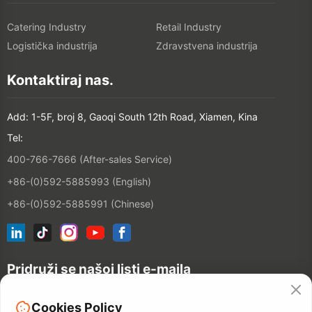
Catering Industry
Retail Industry
Logistička industrija
Zdravstvena industrija
Kontaktiraj nas.
Add: 1-5F, broj 8, Gaoqi South 12th Road, Xiamen, Kina
Tel:
400-766-7666 (After-sales Service)
+86-(0)592-5885993 (English)
+86-(0)592-5885991 (Chinese)
Pridruži se našoj listi e-maila
Cookies Policy
CONTACT