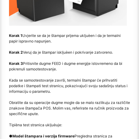
Korak 1
Uvjerite se da je štampar prijema ukljuèen i da je termalni
papir ispravno napunjen.
Korak 2
Veruj da je štampar iskljuèen i pokrivanje zatvoreno.
Korak 3
Pritisnite dugme FEED i dugme energije istovremeno da bi
pokrenuli samootestovanje.
Kada se samootestovanje završi, termalni štampar će prihvatiti
podatke i štampati test stranicu, pokazivajući svoju sadašnju status i
informaciju o parametru.
Obratite da su operacije dugme mogle da se malo razlikuju za različite
znakove štampača POS. Molim vas, referirate na ručnik proizvoda za
specifične upute.
Tipièna test stranica ukljuèuje:
●
Model štampara i verzija firmware
Pregledna stranica za