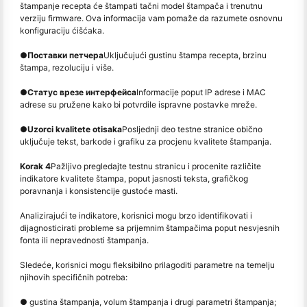
štampanje recepta će štampati tačni model štampača i trenutnu
verziju firmware. Ova informacija vam pomaže da razumete osnovnu
konfiguraciju ćišćaka.
●
Поставки петчера
Uključujući gustinu štampa recepta, brzinu
štampa, rezoluciju i više.
●
Статус врезе интерфейса
Informacije poput IP adrese i MAC
adrese su pružene kako bi potvrdile ispravne postavke mreže.
●
Uzorci kvalitete otisaka
Posljednji deo testne stranice obično
uključuje tekst, barkode i grafiku za procjenu kvalitete štampanja.
Korak 4
Pažljivo pregledajte testnu stranicu i procenite različite
indikatore kvalitete štampa, poput jasnosti teksta, grafičkog
poravnanja i konsistencije gustoće masti.
Analizirajući te indikatore, korisnici mogu brzo identifikovati i
dijagnosticirati probleme sa prijemnim štampačima poput nesvjesnih
fonta ili nepravednosti štampanja.
Sledeće, korisnici mogu fleksibilno prilagoditi parametre na temelju
njihovih specifičnih potreba:
● gustina štampanja, volum štampanja i drugi parametri štampanja;