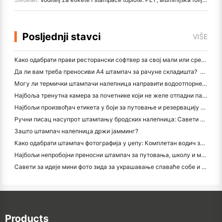
Posljednji stavci
VIŠE
Како одабрати прави ресторански софтвер за свој мали или средњи ресторан
Да ли вам треба преносиви А4 штампач за рачуне складишта? Шта заправо ради
Могу ли термички штампачи налепница направити водоотпорне налепнице за мале пословне производе?
Најбоља тренутна камера за почетнике који не желе отпадни папир
Најбољи произвођач етикета у боји за путовање и резервацију текста: Додајте више боја свакој страници
Ручни писац насупрот штампању бродских налепница: Савети за мала предузећа у 2026. години
Зашто штампач налепница држи јамминг?
Како одабрати штампач фотографија у џепу: Комплетан водич за кориснике путовања, путовања и иПхонеа
Најбољи непробојни преносни штампач за путовања, школу и мобилне радове: Ханин МТ620 Про Ревиев
Савети за идеје мини фото зида за украшавање спаваће собе и спаваће собе
Products