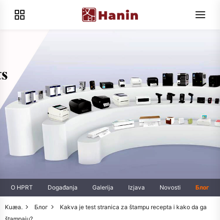
O HPRT
Događanja
Galerija
Izjava
Novosti
Блог
Kuæa.
Блог
Kakva je test stranica za štampu recepta i kako da ga
štampaju?