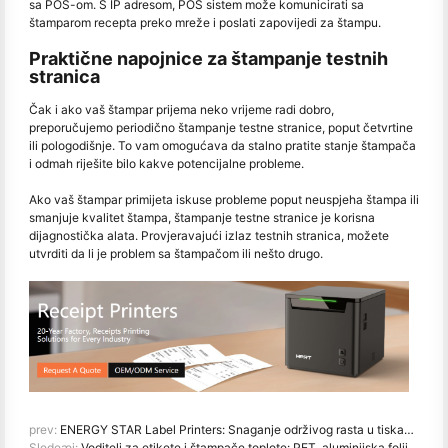
sa POS-om. S IP adresom, POS sistem može komunicirati sa
štamparom recepta preko mreže i poslati zapovijedi za štampu.
Praktične napojnice za štampanje testnih
stranica
Čak i ako vaš štampar prijema neko vrijeme radi dobro,
preporučujemo periodično štampanje testne stranice, poput četvrtine
ili pologodišnje. To vam omogućava da stalno pratite stanje štampača
i odmah riješite bilo kakve potencijalne probleme.
Ako vaš štampar primijeta iskuse probleme poput neuspjeha štampa ili
smanjuje kvalitet štampa, štampanje testne stranice je korisna
dijagnostička alata. Provjeravajući izlaz testnih stranica, možete
utvrditi da li je problem sa štampačom ili nešto drugo.
prev:
ENERGY STAR Label Printers: Snaganje održivog rasta u tiskačkoj industriji
Sledeæi:
Voditelj za etikete i štampače toplote: PET, aluminijska folija, poliimid za ekstremne okoline