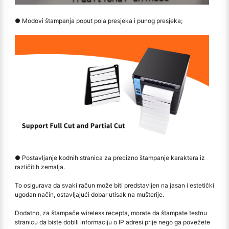
● Modovi štampanja poput pola presjeka i punog presjeka;
● Postavljanje kodnih stranica za precizno štampanje karaktera iz
različitih zemalja.
To osigurava da svaki račun može biti predstavljen na jasan i estetički
ugodan način, ostavljajući dobar utisak na mušterije.
Dodatno, za štampače wireless recepta, morate da štampate testnu
stranicu da biste dobili informaciju o IP adresi prije nego ga povežete