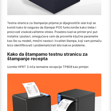
Testna stranica za štampanje prijema je dijagnostički alat koji se
koristi kako bi osigurao da štampar POS funkcioniše kako treba i
proizvodi visokokvalitetne otiske. Posebno kad se printer prvi put
instalira i postavi, omogućava vam da proverite ključne parametre
kao što su modeli, mrežni nastavi i kvalitet štampa, koji vam pomažu
brzo identifikovati i problematizirati bilo kakve probleme.
Kako da štampamo testnu stranicu za
štampanje recepta
Uzmite HPRT 3 inča termalne recepcije TP808 kao primjer: