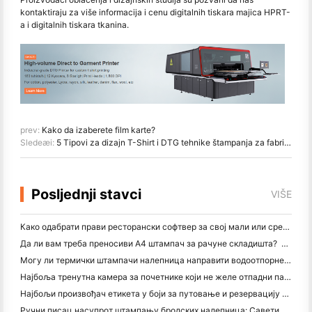
kontaktiraju za više informacija i cenu digitalnih tiskara majica HPRT-
a i digitalnih tiskara tkanina.
prev:
Kako da izaberete film karte?
Sledeæi:
5 Tipovi za dizajn T-Shirt i DTG tehnike štampanja za fabrike oblačenja i dizajn studija
Posljednji stavci
VIŠE
Како одабрати прави ресторански софтвер за свој мали или средњи ресторан
Да ли вам треба преносиви А4 штампач за рачуне складишта? Шта заправо ради
Могу ли термички штампачи налепница направити водоотпорне налепнице за мале пословне производе?
Најбоља тренутна камера за почетнике који не желе отпадни папир
Најбољи произвођач етикета у боји за путовање и резервацију текста: Додајте више боја свакој страници
Ручни писац насупрот штампању бродских налепница: Савети за мала предузећа у 2026. години