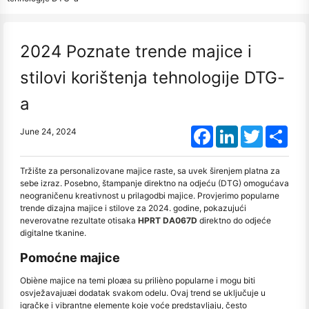
2024 Poznate trende majice i
stilovi korištenja tehnologije DTG-
a
Facebook
LinkedIn
Twitter
Shar
June 24, 2024
Tržište za personalizovane majice raste, sa uvek širenjem platna za
sebe izraz. Posebno, štampanje direktno na odjeću (DTG) omogućava
neograničenu kreativnost u prilagodbi majice. Provjerimo popularne
trende dizajna majice i stilove za 2024. godine, pokazujući
neverovatne rezultate otisaka
HPRT DA067D
direktno do odjeće
digitalne tkanine.
Pomoćne majice
Obiène majice na temi ploæa su prilièno popularne i mogu biti
osvježavajuæi dodatak svakom odelu. Ovaj trend se uključuje u
igračke i vibrantne elemente koje voće predstavljaju, često