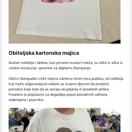
Obiteljska kartonska majica
Avatari roditelja i deteta, kao privatni avatari crteža, su slike iz slika iz
visoke rezolucije, spremne za digitalno štampanje.
Obični štampaèki crtež majica zahteva širom niza publika, od roditelja
koji traže odgovarajuće odijele sa svojom djecom da produže
porodice koje žele da se sećaju okupljanja ili posebnih prilika.
Posebno je popularno za događaje poput porodičnih odmora,
rođendana i praznika.