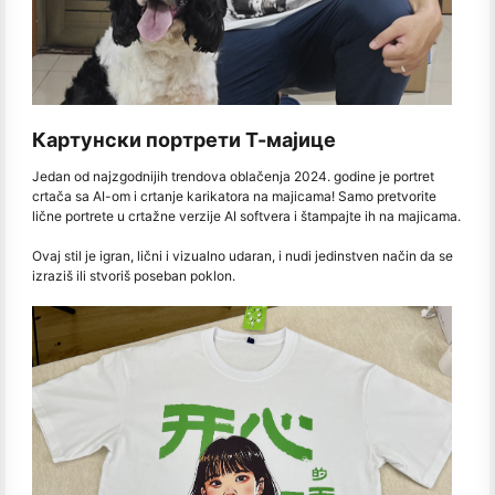
Картунски портрети Т-мајице
Jedan od najzgodnijih trendova oblačenja 2024. godine je portret
crtača sa AI-om i crtanje karikatora na majicama! Samo pretvorite
lične portrete u crtažne verzije AI softvera i štampajte ih na majicama.
Ovaj stil je igran, lični i vizualno udaran, i nudi jedinstven način da se
izraziš ili stvoriš poseban poklon.