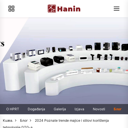
O HPRT
Događanja
Galerija
Izjava
Novosti
Блог
Kuæa.
Блог
2024 Poznate trende majice i stilovi korištenja
tehnologije DTG-a