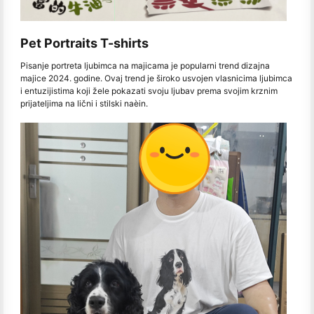
Pet Portraits T-shirts
Pisanje portreta ljubimca na majicama je popularni trend dizajna
majice 2024. godine. Ovaj trend je široko usvojen vlasnicima ljubimca
i entuzijistima koji žele pokazati svoju ljubav prema svojim krznim
prijateljima na lični i stilski naèin.