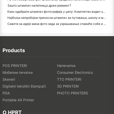
Зашто штампач налепница држи јамминг?
Како одабрати штампач фотографија у џепу: Комплетан водич за кориснике путовања, путовања и иПхонеа
Најбољи непробојни преносни штампач за путовања, школу и мобилне радове: Ханин МТ620 Про Ревиев
Савети за идеје мини фото зида за украшавање спаваће собе и спаваће собе
Products
POS PRINTERI
Напечатки
Мобилни печатки
Consumer Electronics
Skeneri
TTO PRINTERI
Digitalni tekstilni štampači
3D PRINTERI
PDA
PHOTO PRINTERS
Portable A4 Printer
O HPRT