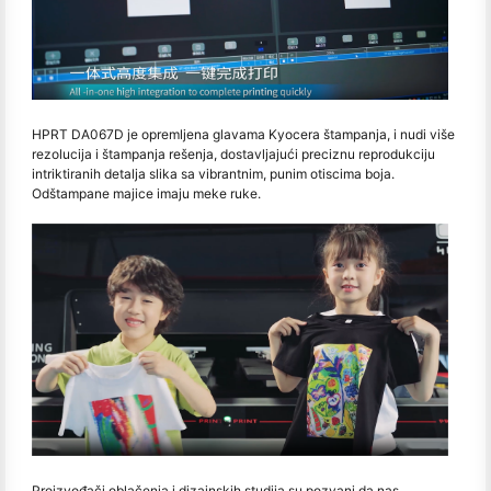
HPRT DA067D je opremljena glavama Kyocera štampanja, i nudi više
rezolucija i štampanja rešenja, dostavljajući preciznu reprodukciju
intriktiranih detalja slika sa vibrantnim, punim otiscima boja.
Odštampane majice imaju meke ruke.
Proizvođači oblačenja i dizajnskih studija su pozvani da nas