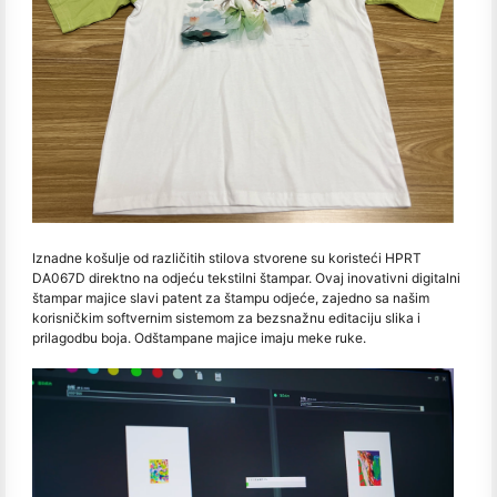
Iznadne košulje od različitih stilova stvorene su koristeći HPRT
DA067D direktno na odjeću tekstilni štampar. Ovaj inovativni digitalni
štampar majice slavi patent za štampu odjeće, zajedno sa našim
korisničkim softvernim sistemom za bezsnažnu editaciju slika i
prilagodbu boja. Odštampane majice imaju meke ruke.