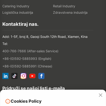
Catering Industry
Retail Industry
Logistička industrija
Zdravstvena industrija
Kontaktiraj nas.
Add: 1-5F, broj 8, Gaoqi South 12th Road, Xiamen, Kina
Tel:
400-766-7666 (After-sales Service)
+86-(0)592-5885993 (English)
+86-(0)592-5885991 (Chinese)
Pridruži se našoj listi e-maila
Cookies Policy
CONTACT