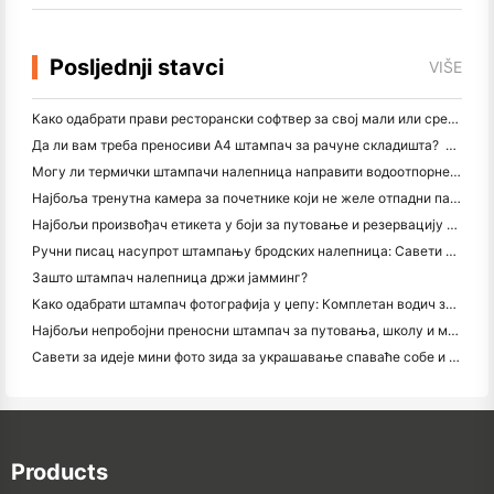
Posljednji stavci
VIŠE
Како одабрати прави ресторански софтвер за свој мали или средњи ресторан
Да ли вам треба преносиви А4 штампач за рачуне складишта? Шта заправо ради
Могу ли термички штампачи налепница направити водоотпорне налепнице за мале пословне производе?
Најбоља тренутна камера за почетнике који не желе отпадни папир
Најбољи произвођач етикета у боји за путовање и резервацију текста: Додајте више боја свакој страници
Ручни писац насупрот штампању бродских налепница: Савети за мала предузећа у 2026. години
Зашто штампач налепница држи јамминг?
Како одабрати штампач фотографија у џепу: Комплетан водич за кориснике путовања, путовања и иПхонеа
Најбољи непробојни преносни штампач за путовања, школу и мобилне радове: Ханин МТ620 Про Ревиев
Савети за идеје мини фото зида за украшавање спаваће собе и спаваће собе
Products