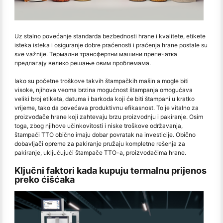
Uz stalno povećanje standarda bezbednosti hrane i kvalitete, etikete
isteka isteka i osiguranje dobre praćenosti i praćenja hrane postale su
sve važnije. Термални трансфертни машини препечатка
предлагају велико решање овим проблемама.
Iako su početne troškove takvih štampačkih mašin a mogle biti
visoke, njihova veoma brzina mogućnost štampanja omogućava
veliki broj etiketa, datuma i barkoda koji će biti štampani u kratko
vrijeme, tako da povećava produktivnu efikasnost. To je vitalno za
proizvođače hrane koji zahtevaju brzu proizvodnju i pakiranje. Osim
toga, zbog njihove učinkovitosti i niske troškove održavanja,
štampači TTO obično imaju dobar povratak na investicije. Obično
dobavljači opreme za pakiranje pružaju kompletne rešenja za
pakiranje, uključujući štampače TTO-a, proizvođačima hrane.
Ključni faktori kada kupuju termalnu prijenos
preko ćišćaka