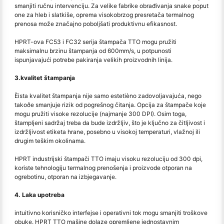
smanjiti ručnu intervenciju. Za velike fabrike obrađivanja snake poput
one za hleb i slatkiše, oprema visokobrzog presretača termalnog
prenosa može značajno poboljšati produktivnu efikasnost.
HPRT-ova FC53 i FC32 serija štampača TTO mogu pružiti
maksimalnu brzinu štampanja od 600mm/s, u potpunosti
ispunjavajući potrebe pakiranja velikih proizvodnih linija.
3.kvalitet štampanja
Èista kvalitet štampanja nije samo estetièno zadovoljavajuća, nego
takoðe smanjuje rizik od pogrešnog čitanja. Opcija za štampače koje
mogu pružiti visoke rezolucije (najmanje 300 DPI). Osim toga,
štampljeni sadržaj treba da bude izdržljiv, što je ključno za čitljivost i
izdržljivost etiketa hrane, posebno u visokoj temperaturi, vlažnoj ili
drugim teškim okolinama.
HPRT industrijski štampači TTO imaju visoku rezoluciju od 300 dpi,
koriste tehnologiju termalnog prenošenja i proizvode otporan na
ogrebotinu, otporan na izbjegavanje.
4. Laka upotreba
intuitivno korisničko interfejse i operativni tok mogu smanjiti troškove
obuke. HPRT TTO mašine dolaze opremljene jednostavnim