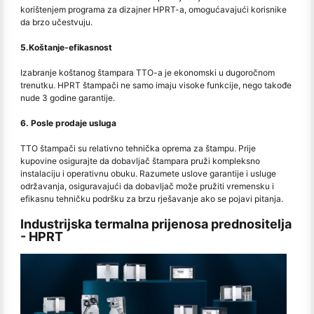
korištenjem programa za dizajner HPRT-a, omogućavajući korisnike
da brzo učestvuju.
5.Koštanje-efikasnost
Izabranje koštanog štampara TTO-a je ekonomski u dugoročnom
trenutku. HPRT štampači ne samo imaju visoke funkcije, nego takođe
nude 3 godine garantije.
6. Posle prodaje usluga
TTO štampači su relativno tehnička oprema za štampu. Prije
kupovine osigurajte da dobavljač štampara pruži kompleksno
instalaciju i operativnu obuku. Razumete uslove garantije i usluge
održavanja, osiguravajući da dobavljač može pružiti vremensku i
efikasnu tehničku podršku za brzu rješavanje ako se pojavi pitanja.
Industrijska termalna prijenosa prednositelja
- HPRT