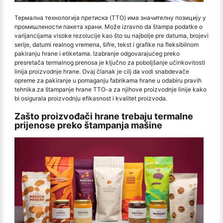
Термална технологија претиска (TTO) има значителну позицију у
промишлености пакета храни. Može izravno da štampa podatke o
varijancijama visoke rezolucije kao što su najbolje pre datuma, brojevi
serije, datumi realnog vremena, šifre, tekst i grafike na fleksibilnom
pakiranju hrane i etiketama. Izabranje odgovarajućeg preko
presretača termalnog prenosa je ključno za poboljšanje učinkovitosti
linija proizvodnje hrane. Ovaj članak je cilj da vodi snabdevače
opreme za pakiranje u pomaganju fabrikama hrane u odabiru pravih
tehnika za štampanje hrane TTO-a za njihove proizvodnje linije kako
bi osigurala proizvodnju efikasnost i kvalitet proizvoda.
Zašto proizvođači hrane trebaju termalne
prijenose preko štampanja mašine