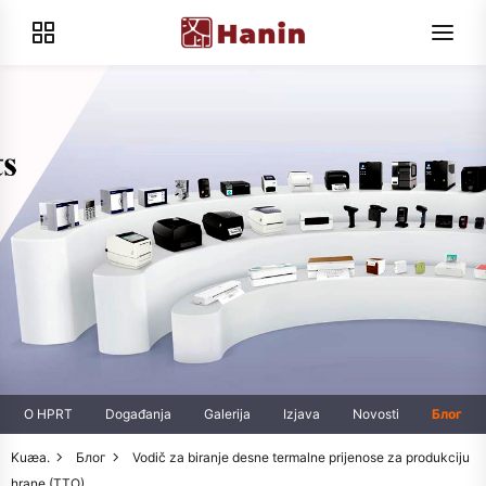
O HPRT
Događanja
Galerija
Izjava
Novosti
Блог
Kuæa.
Блог
Vodič za biranje desne termalne prijenose za produkciju
hrane (TTO)