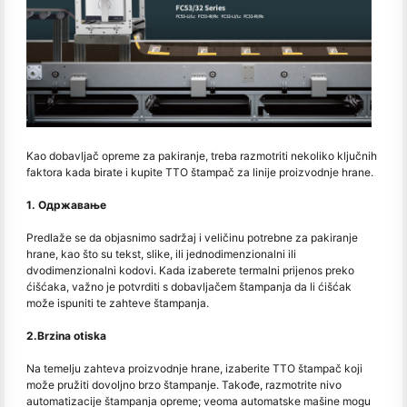
Kao dobavljač opreme za pakiranje, treba razmotriti nekoliko ključnih
faktora kada birate i kupite TTO štampač za linije proizvodnje hrane.
1. Одржавање
Predlaže se da objasnimo sadržaj i veličinu potrebne za pakiranje
hrane, kao što su tekst, slike, ili jednodimenzionalni ili
dvodimenzionalni kodovi. Kada izaberete termalni prijenos preko
ćišćaka, važno je potvrditi s dobavljačem štampanja da li ćišćak
može ispuniti te zahteve štampanja.
2.Brzina otiska
Na temelju zahteva proizvodnje hrane, izaberite TTO štampač koji
može pružiti dovoljno brzo štampanje. Takođe, razmotrite nivo
automatizacije štampanja opreme; veoma automatske mašine mogu