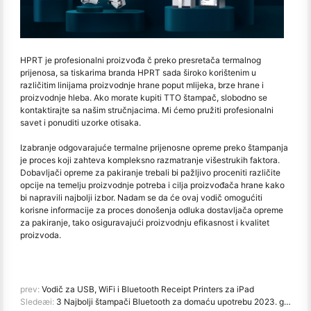
HPRT je profesionalni proizvođa č preko presretača termalnog
prijenosa, sa tiskarima branda HPRT sada široko korištenim u
različitim linijama proizvodnje hrane poput mlijeka, brze hrane i
proizvodnje hleba. Ako morate kupiti TTO štampač, slobodno se
kontaktirajte sa našim stručnjacima. Mi ćemo pružiti profesionalni
savet i ponuditi uzorke otisaka.
Izabranje odgovarajuće termalne prijenosne opreme preko štampanja
je proces koji zahteva kompleksno razmatranje višestrukih faktora.
Dobavljači opreme za pakiranje trebali bi pažljivo proceniti različite
opcije na temelju proizvodnje potreba i cilja proizvođača hrane kako
bi napravili najbolji izbor. Nadam se da će ovaj vodič omogućiti
korisne informacije za proces donošenja odluka dostavljača opreme
za pakiranje, tako osiguravajući proizvodnju efikasnost i kvalitet
proizvoda.
prev:
Vodič za USB, WiFi i Bluetooth Receipt Printers za iPad
Sledeæi:
3 Najbolji štampači Bluetooth za domaću upotrebu 2023. godine: fotografija, etiketa i A4 štampanja