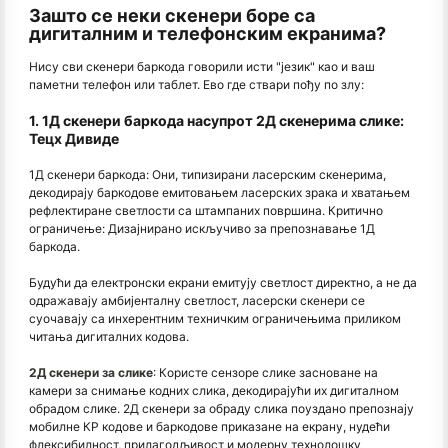
Зашто се неки скенери боре са
дигиталним и телефонским екранима?
Нису сви скенери баркода говорили исти "језик" као и ваш
паметни телефон или таблет. Ево где ствари пођу по злу:
1. 1Д скенери баркода насупрот 2Д скенерима слике:
Тецх Дивиде
1Д скенери баркода: Они, типизирани ласерским скенерима,
декодирају баркодове емитовањем ласерских зрака и хватањем
рефлектиране светлости са штампаних површина. Критично
ограничење: Дизајнирано искључиво за препознавање 1Д
баркода.
Будући да електронски екрани емитују светлост директно, а не да
одражавају амбијенталну светлост, ласерски скенери се
суочавају са инхерентним техничким ограничењима приликом
читања дигиталних кодова.
2Д скенери за слике
: Користе сензоре слике засноване на
камери за снимање кодних слика, декодирајући их дигиталном
обрадом слике. 2Д скенери за обраду слика поуздано препознају
мобилне КР кодове и баркодове приказане на екрану, нудећи
флексибилност, прилагодљивост и модерну технолошку