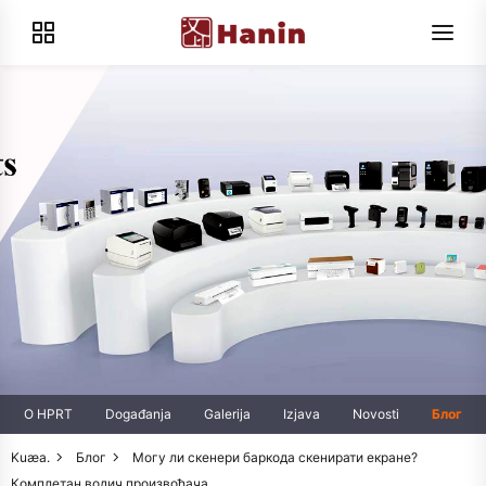
O HPRT
Događanja
Galerija
Izjava
Novosti
Блог
Kuæa.
Блог
Могу ли скенери баркода скенирати екране?
Комплетан водич произвођача