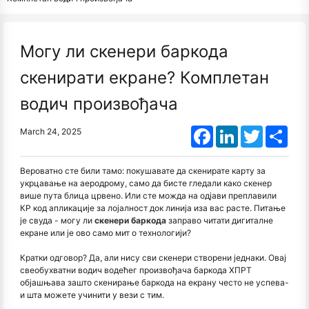
Могу ли скенери баркода
скенирати екране? Комплетан
водич произвођача
Facebook
LinkedIn
Twitter
Shar
March 24, 2025
Вероватно сте били тамо: покушавате да скенирате карту за
укрцавање на аеродрому, само да бисте гледали како скенер
више пута блица црвено. Или сте можда на одјави преплавили
КР код апликације за лојалност док линија иза вас расте. Питање
је свуда - могу ли
скенери баркода
заправо читати дигиталне
екране или је ово само мит о технологији?
Кратки одговор? Да, али нису сви скенери створени једнаки. Овај
свеобухватни водич водећег произвођача баркода ХПРТ
објашњава зашто скенирање баркода на екрану често не успева
-
и шта можете учинити у вези с тим.