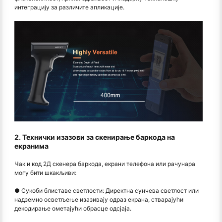
интеграцију за различите апликације.
2. Технички изазови за скенирање баркода на
екранима
Чак и код 2Д скенера баркода, екрани телефона или рачунара
могу бити шкакљиви:
● Сукоби блиставе светлости: Директна сунчева светлост или
надземно осветљење изазивају одраз екрана, стварајући
декодирање ометајући обрасце одсјаја.