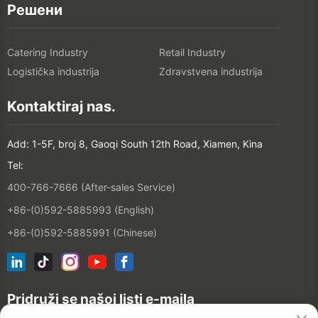
Решени
Catering Industry
Retail Industry
Logistička industrija
Zdravstvena industrija
Kontaktiraj nas.
Add: 1-5F, broj 8, Gaoqi South 12th Road, Xiamen, Kina
Tel:
400-766-7666 (After-sales Service)
+86-(0)592-5885993 (English)
+86-(0)592-5885991 (Chinese)
Pridruži se našoj listi e-maila