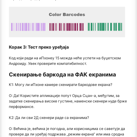
Корак 3: Тест преко уређаја
Код који ради на иПхонеу 15 можда неће успети на буџетском
Андроиду. Увек проверите компатибилност.
Скенирање баркода на ФАК екранима
К1: Могу ли иПхоне камере скенирати баркодове екрана?
О: Да! Користите апликације попут Орца Сцан-а, међутим, за
задатке скенирања високе густине, наменски скенери нуде брже
перформансе.
К2: Да ли сви 2Д скенери раде са екранима?
О: Већина је, већина је погодна, али корисницима се саветује да
провере да ли уређај подржава „режим екрана“ или има сродна