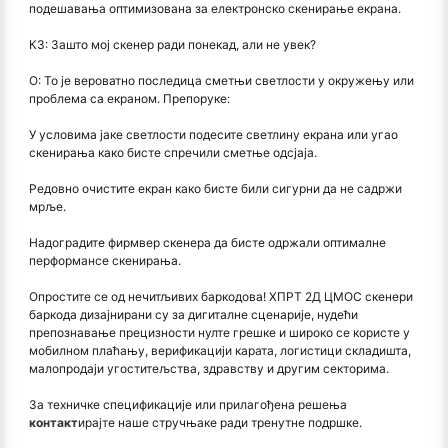
подешавања оптимизована за електронско скенирање екрана.
К3: Зашто мој скенер ради понекад, али не увек?
О: То је вероватно последица сметњи светлости у окружењу или
проблема са екраном. Препоруке:
У условима јаке светлости подесите светлину екрана или угао
скенирања како бисте спречили сметње одсјаја.
Редовно очистите екран како бисте били сигурни да не садржи
мрље.
Надоградите фирмвер скенера да бисте одржали оптималне
перформансе скенирања.
Опростите се од нечитљивих баркодова! ХПРТ 2Д ЦМОС скенери
баркода дизајнирани су за дигиталне сценарије, нудећи
препознавање прецизности нулте грешке и широко се користе у
мобилном плаћању, верификацији карата, логистици складишта,
малопродаји угоститељства, здравству и другим секторима.
За техничке спецификације или прилагођена решења
контакт
ирајте наше стручњаке ради тренутне подршке.