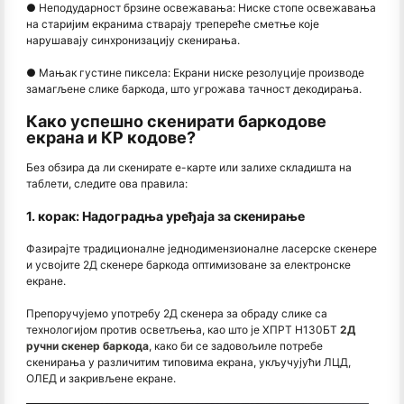
● Неподударност брзине освежавања: Ниске стопе освежавања
на старијим екранима стварају трепереће сметње које
нарушавају синхронизацију скенирања.
● Мањак густине пиксела: Екрани ниске резолуције производе
замагљене слике баркода, што угрожава тачност декодирања.
Како успешно скенирати баркодове
екрана и КР кодове?
Без обзира да ли скенирате е-карте или залихе складишта на
таблети, следите ова правила:
1. корак: Надоградња уређаја за скенирање
Фазирајте традиционалне једнодимензионалне ласерске скенере
и усвојите 2Д скенере баркода оптимизоване за електронске
екране.
Препоручујемо употребу 2Д скенера за обраду слике са
технологијом против осветљења, као што је ХПРТ Н130БТ
2Д
ручни скенер баркода
, како би се задовољиле потребе
скенирања у различитим типовима екрана, укључујући ЛЦД,
ОЛЕД и закривљене екране.