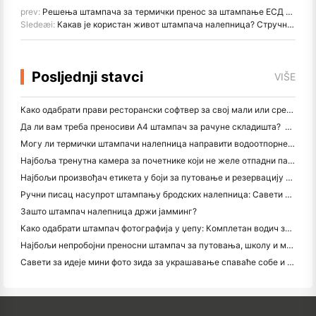
prev:
Решења штампача за термички пренос за штампање ЕСД налепница у производњи електронике
Sledeæi:
Какав је користан живот штампача налепница? Стручни водич изнутра
Posljednji stavci
VIŠE
Како одабрати прави ресторански софтвер за свој мали или средњи ресторан
Да ли вам треба преносиви А4 штампач за рачуне складишта? Шта заправо ради
Могу ли термички штампачи налепница направити водоотпорне налепнице за мале пословне производе?
Најбоља тренутна камера за почетнике који не желе отпадни папир
Најбољи произвођач етикета у боји за путовање и резервацију текста: Додајте више боја свакој страници
Ручни писац насупрот штампању бродских налепница: Савети за мала предузећа у 2026. години
Зашто штампач налепница држи јамминг?
Како одабрати штампач фотографија у џепу: Комплетан водич за кориснике путовања, путовања и иПхонеа
Најбољи непробојни преносни штампач за путовања, школу и мобилне радове: Ханин МТ620 Про Ревиев
Савети за идеје мини фото зида за украшавање спаваће собе и спаваће собе