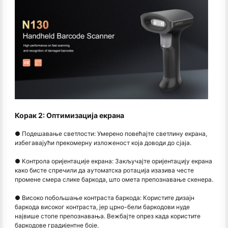
Корак 2: Оптимизација екрана
● Подешавање светлости: Умерено повећајте светлину екрана,
избегавајући прекомерну изложеност која доводи до сјаја.
● Контрола оријентације екрана: Закључајте оријентацију екрана
како бисте спречили да аутоматска ротација изазива честе
промене смера слике баркода, што омета препознавање скенера.
● Високо побољшање контраста баркода: Користите дизајн
баркода високог контраста, јер црно-бели баркодови нуде
највише стопе препознавања. Вежбајте опрез када користите
баркодове градијентне боје.