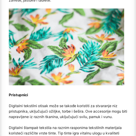
zavese, jastuke i tablete.
Pristupnici
Digitalni tekstilni otisak može se takođe koristiti za stvaranje niz
pristupnika, uključujući ožiljke, torbe i šešira. Ove accesorije mogu biti
napravljene iz raznih tkanina, uključujući svilu, pamuk i vunu.
Digitalni štampaè tekstila na raznim rasponima tekstilnih materijala
koristeći različite vrste tinte. Tip tinte igra vitalnu ulogu u kvaliteti