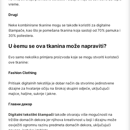
vreme.
Drugi
Neke kombinirane tkanine mogu se takođe koristiti za digitalne
štampače, kao što je pomešana tkanina koja sastoji od 70% pamuka i
30% poliestera.
U èemu se ova tkanina može napraviti?
Evo samo nekoliko primjera proizvoda koje se mogu stvoriti koristeći
ove tkanine:
Fashion Clothing
Pritisak digitalnih tekstilija je dobar način da stvorimo jedinstvene
dizajne za hvatanje očiju na širokoj skupini odjeće, uključujući
majice, haljine, suknje i jakne.
Главни декор
Digitalni tekstilni štampači
takođe otvaraju više mogućnosti na
tržište domaćih dekora jer njihova kreativnost u boji i dizajnu može
osvježiti ogromnu razinu predmeta domaćih dekora, uključujući