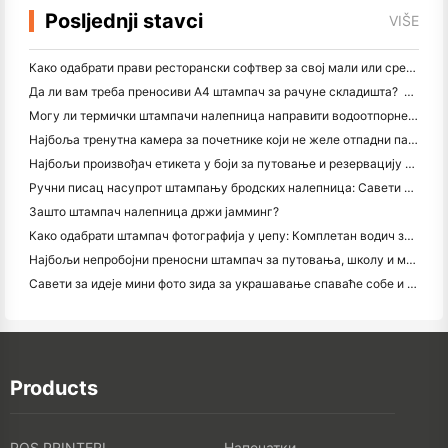
Posljednji stavci
VIŠE
Како одабрати прави ресторански софтвер за свој мали или средњи ресторан
Да ли вам треба преносиви А4 штампач за рачуне складишта? Шта заправо ради
Могу ли термички штампачи налепница направити водоотпорне налепнице за мале пословне производе?
Најбоља тренутна камера за почетнике који не желе отпадни папир
Најбољи произвођач етикета у боји за путовање и резервацију текста: Додајте више боја свакој страници
Ручни писац насупрот штампању бродских налепница: Савети за мала предузећа у 2026. години
Зашто штампач налепница држи јамминг?
Како одабрати штампач фотографија у џепу: Комплетан водич за кориснике путовања, путовања и иПхонеа
Најбољи непробојни преносни штампач за путовања, школу и мобилне радове: Ханин МТ620 Про Ревиев
Савети за идеје мини фото зида за украшавање спаваће собе и спаваће собе
Products
POS PRINTERI
Напечатки