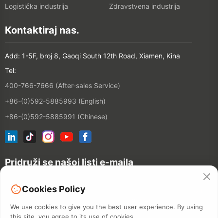
Logistička industrija
Zdravstvena industrija
Kontaktiraj nas.
Add: 1-5F, broj 8, Gaoqi South 12th Road, Xiamen, Kina
Tel:
400-766-7666 (After-sales Service)
+86-(0)592-5885993 (English)
+86-(0)592-5885991 (Chinese)
Pridruži se našoj listi e-maila
Cookies Policy
CONTACT
We use cookies to give you the best user experience. By using
this site, you agree to its use of cookies.