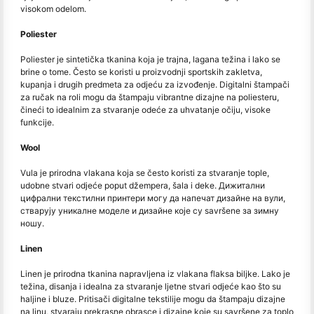
visokom odelom.
Poliester
Poliester je sintetička tkanina koja je trajna, lagana težina i lako se
brine o tome. Često se koristi u proizvodnji sportskih zakletva,
kupanja i drugih predmeta za odjeću za izvođenje. Digitalni štampači
za ručak na roli mogu da štampaju vibrantne dizajne na poliesteru,
čineći to idealnim za stvaranje odeće za uhvatanje očiju, visoke
funkcije.
Wool
Vula je prirodna vlakana koja se često koristi za stvaranje tople,
udobne stvari odjeće poput džempera, šala i deke. Дижитални
цифрални текстилни принтери могу да напечат дизайне на вули,
стварују уникалне моделе и дизайне које су savršene за зимну
ношу.
Linen
Linen je prirodna tkanina napravljena iz vlakana flaksa biljke. Lako je
težina, disanja i idealna za stvaranje ljetne stvari odjeće kao što su
haljine i bluze. Pritisači digitalne tekstilije mogu da štampaju dizajne
na linu, stvaraju prekrasne obrasce i dizajne koje su savršene za toplo