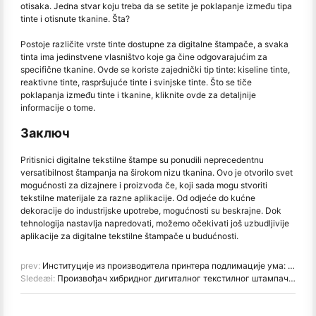
otisaka. Jedna stvar koju treba da se setite je poklapanje između tipa
tinte i otisnute tkanine. Šta?
Postoje različite vrste tinte dostupne za digitalne štampače, a svaka
tinta ima jedinstvene vlasništvo koje ga čine odgovarajućim za
specifične tkanine. Ovde se koriste zajednički tip tinte: kiseline tinte,
reaktivne tinte, raspršujuće tinte i svinjske tinte. Što se tiče
poklapanja između tinte i tkanine, kliknite ovde za detaljnije
informacije o tome.
Заключ
Pritisnici digitalne tekstilne štampe su ponudili neprecedentnu
versatibilnost štampanja na širokom nizu tkanina. Ovo je otvorilo svet
mogućnosti za dizajnere i proizvođa če, koji sada mogu stvoriti
tekstilne materijale za razne aplikacije. Od odjeće do kućne
dekoracije do industrijske upotrebe, mogućnosti su beskrajne. Dok
tehnologija nastavlja napredovati, možemo očekivati još uzbudljivije
aplikacije za digitalne tekstilne štampače u budućnosti.
prev:
Институције из производитела принтера подлимације ума: подлимација против отпечатка экрана
Sledeæi:
Произвођач хибридног дигиталног текстилног штампача-ХПРТ