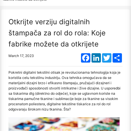
Otkrijte verziju digitalnih
štampača za rol do rola: Koje
fabrike možete da otkrijete
Facebook
LinkedIn
Twitter
Shar
March 17, 2023
Pokretni digitalni tekstilni otisak je revolucionarna tehnologija koja je
koristila celu tekstilnu industriju. Ova tehnika omogućava da se
materijalni dizajni brzo i efikasno štampaju, pružajući dizajneri i
proizvođači sposobnosti stvoriti intrikatne i žive dizajne. U usporedbi
sa tiskarima dtg (direktno do odjeće), koje se uglavnom koriste na
tiskarima pamučne tkanine i sublimacije boje za tkanine sa visokim
procenatom poliestera, digitalne tekstilne tiskarice za rol do rol
odgovaraju širokom nizu tkanina. Šta?