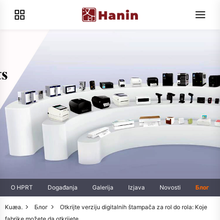
O HPRT
Događanja
Galerija
Izjava
Novosti
Блог
Kuæa.
Блог
Otkrijte verziju digitalnih štampača za rol do rola: Koje
fabrike možete da otkrijete