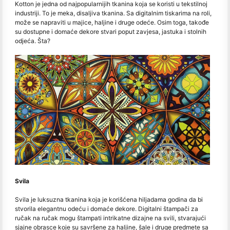
Kotton je jedna od najpopularnijih tkanina koja se koristi u tekstilnoj
industriji. To je meka, disaljiva tkanina. Sa digitalnim tiskarima na roli,
može se napraviti u majice, haljine i druge odeće. Osim toga, takođe
su dostupne i domaće dekore stvari poput zavjesa, jastuka i stolnih
odjeća. Šta?
Svila
Svila je luksuzna tkanina koja je korišćena hiljadama godina da bi
stvorila elegantnu odeću i domaće dekore. Digitalni štampači za
ručak na ručak mogu štampati intrikatne dizajne na svili, stvarajući
sjajne obrasce koje su savršene za haljine, šale i druge predmete sa