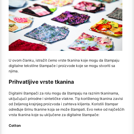
U ovom članku, istražit ćemo vrste tkanina koje mogu da štampaju
digitalne tekstilne štampače i proizvode koje se mogu stvoriti sa
njima.
Prihvatljive vrste tkanina
Digitalni štampači za rolu mogu da štampaju na raznim tkaninama,
uključujući prirodne i sintetičke vlakne. Tip korištenog tkanina zavisi
od željenog krajnjeg proizvoda i zahteva klijenta. Koristili štampar
određuje širinu tkanine koja se može štampati. Evo neke od najčešćih
vrsta tkanina koje su uključene za digitalne štampače:
Cotton