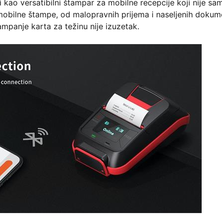
ao versatibilni štampar za mobilne recepcije koji nije sa
a mobilne štampe, od malopravnih prijema i naseljenih doku
ampanje karta za težinu nije izuzetak.