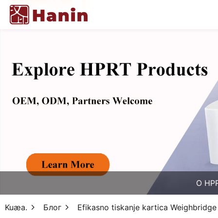
O HP
Kuæa.
Блог
Efikasno tiskanje kartica Weighbrid