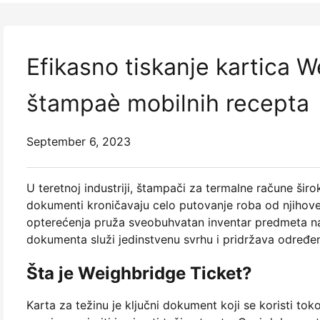
Efikasno tiskanje kartica
štampaè mobilnih recepta
September 6, 2023
U teretnoj industriji, štampači za termalne račune širo
dokumenti kroničavaju celo putovanje roba od njihove 
opterećenja pruža sveobuhvatan inventar predmeta nap
dokumenta služi jedinstvenu svrhu i pridržava određe
Šta je Weighbridge Ticket?
Karta za težinu je ključni dokument koji se koristi tok