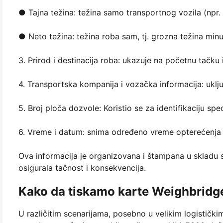
● Tajna težina: težina samo transportnog vozila (npr. 
● Neto težina: težina roba sam, tj. grozna težina minu
3. Prirod i destinacija roba: ukazuje na početnu tačku i
4. Transportska kompanija i vozačka informacija: uklj
5. Broj ploča dozvole: Koristio se za identifikaciju spe
6. Vreme i datum: snima određeno vreme opterećenja i
Ova informacija je organizovana i štampana u skladu
osigurala tačnost i konsekvencija.
Kako da tiskamo karte Weighbridg
U različitim scenarijama, posebno u velikim logistički