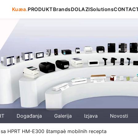
Kuæa.
PRODUKT
Brands
DOLAZI
Solutions
CONTAC
RT
Događanja
Galerija
Izjava
Novosti
ge sa HPRT HM-E300 štampaè mobilnih recepta