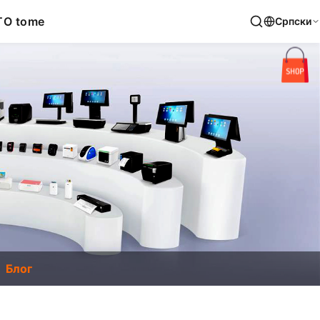
T
O tome
Српски
Блог