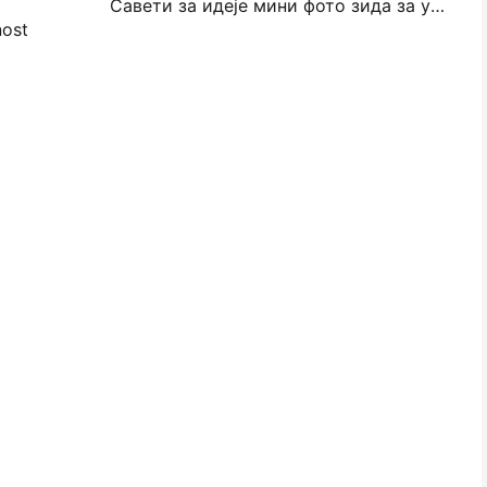
Савети за идеје мини фото зида за украшавање спаваће собе и спаваће собе
nost