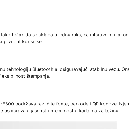
ako težak da se uklapa u jednu ruku, sa intuitivnim i lako
a prvi put korisnike.
lnu tehnologiju Bluetooth a, osiguravajući stabilnu vezu. On
leksibilnost štampanja.
E300 podržava različite fonte, barkode i QR kodove. Njen
e osiguravaju jasnost i preciznost u kartama za težinu.