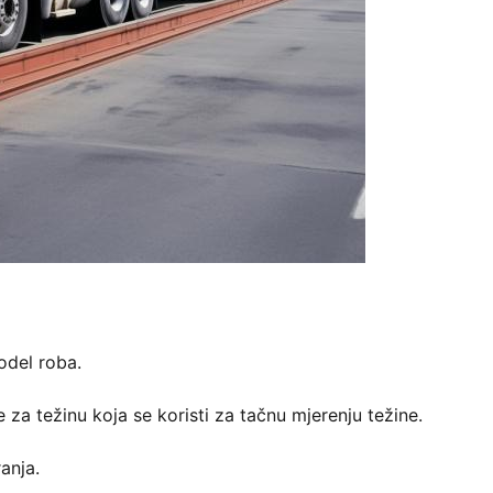
model roba.
za težinu koja se koristi za tačnu mjerenju težine.
anja.