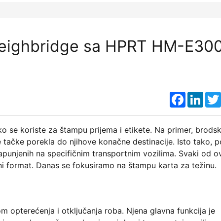
 Weighbridge sa HPRT HM-E30
Faceboo
Link
ko se koriste za štampu prijema i etikete. Na primer, brodsk
tačke porekla do njihove konačne destinacije. Isto tako, p
unjenih na specifičnim transportnim vozilima. Svaki od o
ni format. Danas se fokusiramo na štampu karta za težinu.
om opterećenja i otključanja roba. Njena glavna funkcija je