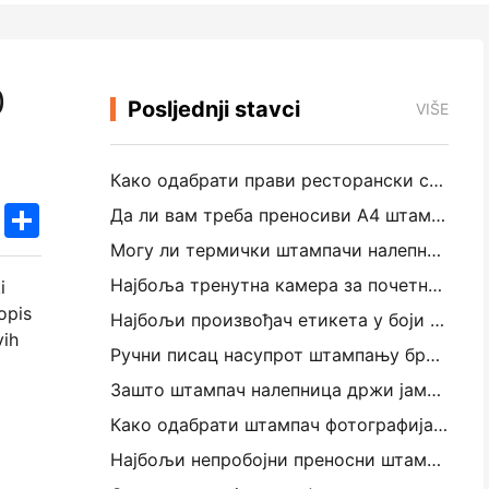
0
Posljednji stavci
VIŠE
Како одабрати прави ресторански софтвер за свој мали или средњи ресторан
k
edIn
Twitter
Share
Да ли вам треба преносиви А4 штампач за рачуне складишта? Шта заправо ради
Могу ли термички штампачи налепница направити водоотпорне налепнице за мале пословне производе?
Најбоља тренутна камера за почетнике који не желе отпадни папир
i
opis
Најбољи произвођач етикета у боји за путовање и резервацију текста: Додајте више боја свакој страници
vih
Ручни писац насупрот штампању бродских налепница: Савети за мала предузећа у 2026. години
Зашто штампач налепница држи јамминг?
Како одабрати штампач фотографија у џепу: Комплетан водич за кориснике путовања, путовања и иПхонеа
Најбољи непробојни преносни штампач за путовања, школу и мобилне радове: Ханин МТ620 Про Ревиев