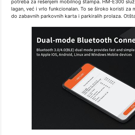
potreba za rešenjem mobilnog štampa. HM-E300 služi k
lagan, već i vrlo funkcionalan. To se široko koristi z
do zabavnih parkovnih karta i parkiralih prolaza. Otšt