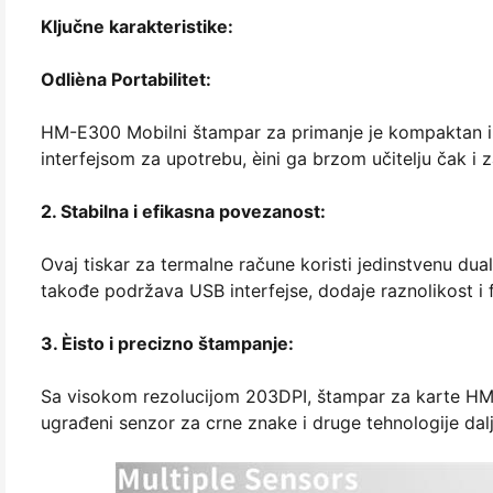
Ključne karakteristike:
Odlièna Portabilitet:
HM-E300 Mobilni štampar za primanje je kompaktan i l
interfejsom za upotrebu, èini ga brzom učitelju čak i z
2. Stabilna i efikasna povezanost:
Ovaj tiskar za termalne račune koristi jedinstvenu dua
takođe podržava USB interfejse, dodaje raznolikost i f
3. Èisto i precizno štampanje:
Sa visokom rezolucijom 203DPI, štampar za karte HM-
ugrađeni senzor za crne znake i druge tehnologije dalj