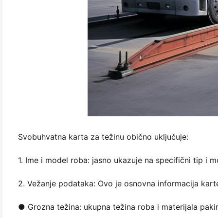
Svobuhvatna karta za težinu obično uključuje:
1. Ime i model roba: jasno ukazuje na specifični tip i 
2. Vežanje podataka: Ovo je osnovna informacija karte 
● Grozna težina: ukupna težina roba i materijala pakir