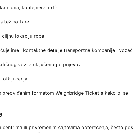
kamiona, kontejnera, itd.)
s težina Tare.
 ciljnu lokaciju roba.
učuje ime i kontaktne detalje transportne kompanije i vozač
cifičnog vozila uključenog u prijevoz.
 otključanja.
 s predviđenim formatom Weighbridge Ticket a kako bi se
e
m centrima ili privremenim sajtovima opterećenja, često pos