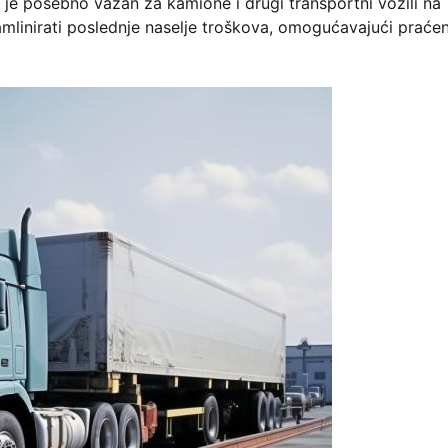
t je posebno važan za kamione i drugi transportni vozili na
reamlinirati poslednje naselje troškova, omogućavajući praće