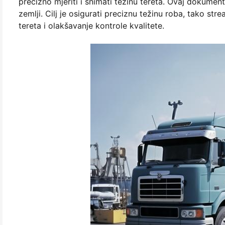
precizno mjeriti i snimati težinu tereta. Ovaj dokumen
zemlji. Cilj je osigurati preciznu težinu roba, tako st
tereta i olakšavanje kontrole kvalitete.