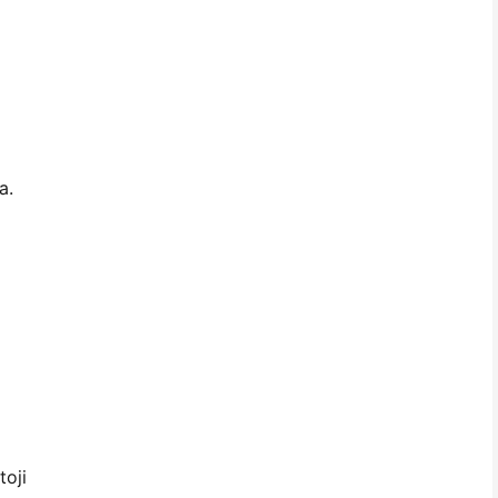
a.
toji