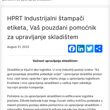
HPRT Industrijalni štampači
etiketa, Vaš pouzdani pomoćnik
za upravljanje skladištem
Facebook
LinkedIn
Twitter
Shar
August 31, 2022
Važnost upravljanja skladištem
Skladište je ključni deo logistike. U ovoj industriji postoji izreka: "Ko
god posjeduje skladište pobeđuje svijet". Upravljanje skladišta prolazi
kroz cijeli lanac opskrbe i igra vitalnu ulogu u upravljanju logistikom.
Kvaliteta i nivo upravljanja skladištem u velikoj mjeri određuje
razvojni prostor kompanije.
Potrebne su za upravljanjem skladištem kvalifikovane logistike
praćene. Etikete barkoda koje mogu čuvati veliku količinu podataka u
malom prostoru postaju dobra pomoćnica za upravljanje skladištom. I
prilagodljiv štampar industrijskih etiketa takođe ima široko tržište.