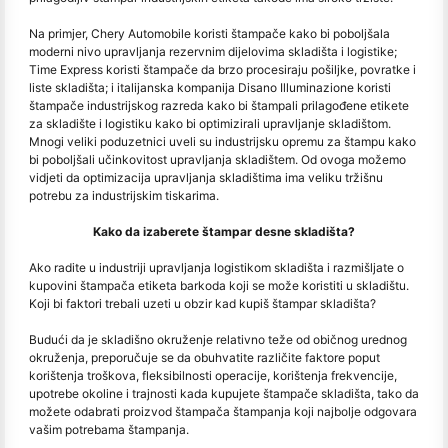
Na primjer, Chery Automobile koristi štampače kako bi poboljšala
moderni nivo upravljanja rezervnim dijelovima skladišta i logistike;
Time Express koristi štampače da brzo procesiraju pošiljke, povratke i
liste skladišta; i italijanska kompanija Disano Illuminazione koristi
štampače industrijskog razreda kako bi štampali prilagođene etikete
za skladište i logistiku kako bi optimizirali upravljanje skladištom.
Mnogi veliki poduzetnici uveli su industrijsku opremu za štampu kako
bi poboljšali učinkovitost upravljanja skladištem. Od ovoga možemo
vidjeti da optimizacija upravljanja skladištima ima veliku tržišnu
potrebu za industrijskim tiskarima.
Kako da izaberete štampar desne skladišta?
Ako radite u industriji upravljanja logistikom skladišta i razmišljate o
kupovini štampača etiketa barkoda koji se može koristiti u skladištu.
Koji bi faktori trebali uzeti u obzir kad kupiš štampar skladišta?
Budući da je skladišno okruženje relativno teže od običnog urednog
okruženja, preporučuje se da obuhvatite različite faktore poput
korištenja troškova, fleksibilnosti operacije, korištenja frekvencije,
upotrebe okoline i trajnosti kada kupujete štampače skladišta, tako da
možete odabrati proizvod štampača štampanja koji najbolje odgovara
vašim potrebama štampanja.