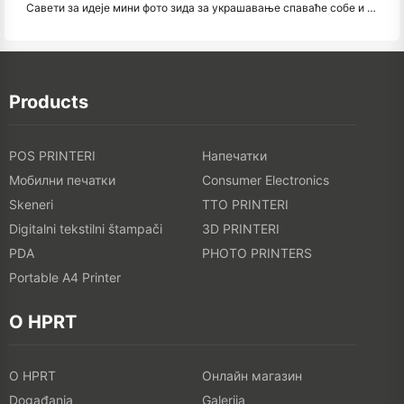
Савети за идеје мини фото зида за украшавање спаваће собе и спаваће собе
Products
POS PRINTERI
Напечатки
Мобилни печатки
Consumer Electronics
Skeneri
TTO PRINTERI
Digitalni tekstilni štampači
3D PRINTERI
PDA
PHOTO PRINTERS
Portable A4 Printer
O HPRT
O HPRT
Онлайн магазин
Događanja
Galerija