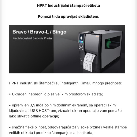
HPRT Industrijalni štampači etiketa
Pomozi ti da upravljaš skladištem.
HPRT industrijski štampači su inteligentni i imaju mnogo prednosti:
• Ukrađeni napredni čip sa velikim prostorom skladišta;
• opremljen 3,5 inča bojnim dodirnim ekranom, sa operacijskim
ključevima i USB HOST-om, vizualni ekran operacije vam pomaže
lako shvatiti offline operaciju;
• snažna fleksibilnost, odgovarajuća za visoke brzine i velike štampe
velikih etiketa i precizno štampanje malih etiketa;