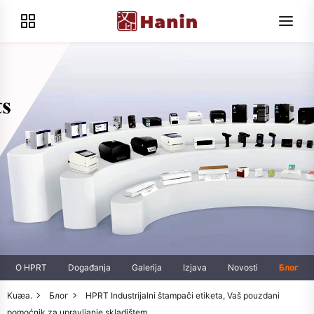
O HPRT
Događanja
Galerija
Izjava
Novosti
Блог
Kuæa.
Блог
HPRT Industrijalni štampači etiketa, Vaš pouzdani
pomoćnik za upravljanje skladištem