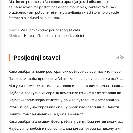
Ako imate potrebe za štampom u upravljanju skladištom ili ste
zainteresovani za postati naš agent, molim vas, kontaktirajte nas,
pružićemo vam potpune rešenje upravljanja skladištom i proizvode
štampanja industrijskih etiketa.
prev:
HPRT, proizvođač pouzdanog etiketa
Sledeæi:
Najbolji štampar za mali poduzetnici
Posljednji stavci
VIŠE
Како одабрати прави ресторански софтвер за свој мали или средњи ресторан
Да ли вам треба преносиви А4 штампач за рачуне складишта? Шта заправо ради
Могу ли термички штампачи налепница направити водоотпорне налепнице за мале пословне производе?
Најбоља тренутна камера за почетнике који не желе отпадни папир
Најбољи произвођач етикета у боји за путовање и резервацију текста: Додајте више боја свакој страници
Ручни писац насупрот штампању бродских налепница: Савети за мала предузећа у 2026. години
Зашто штампач налепница држи јамминг?
Како одабрати штампач фотографија у џепу: Комплетан водич за кориснике путовања, путовања и иПхонеа
Најбољи непробојни преносни штампач за путовања, школу и мобилне радове: Ханин МТ620 Про Ревиев