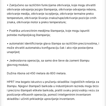
• Zaključeno sa različitim funkcijama otkrivanja, koje mogu shvatiti
otkrivanje odvajanja jezgra štampanja, otkrivanje odvajanja rebona,
otkrivanje medija, otkrivanje iscrpljenja, otkrivanje termalne preko
temperature, otkrivanje šivanja znaka/rupe/otkrivanje pozicije crnih
znaka, otkrivanje motor a preko temperature;
• Podrška univerzitnim medijima štampanja, koje mogu ispuniti
potrebe multipoljskog štampanja;
• automatski identificiranje glava štampa sa različitim preciznostima, i
može shvatiti automatsku konfiguraciju čak i ako nije postavljena
unaprijed;
• Jednostavna operacija, sa samo dve ševe da zameni štampu
glavnog modula;
Dužina ribona od 450 metara do 600 metara.
HPRT ima bogato iskustvo u pružanju skladišta i logističkih rešenja za
štampu. Njegovi štampači barkoda u industrijskom razredu mogu brzo
i precizno štampati etikete barkoda, pratiti svaku proizvodnju vezu za
postizanje efikasnih operacija, pomoći inteligentnim inventarom
skladišta i učiniti prikladnije upravljanje inventarom.