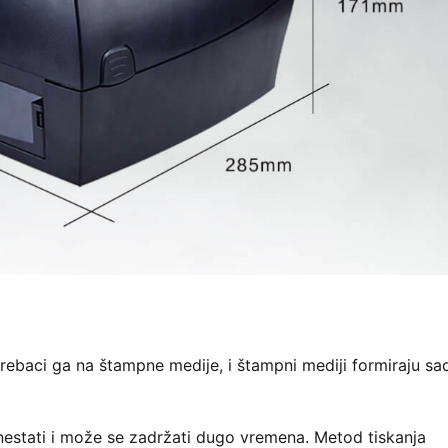
 prebaci ga na štampne medije, i štampni mediji formiraju sa
o nestati i može se zadržati dugo vremena. Metod tiskanja