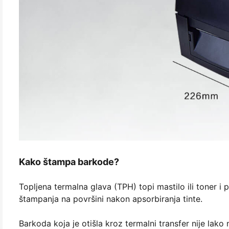
Kako štampa barkode?
Topljena termalna glava (TPH) topi mastilo ili toner i
štampanja na površini nakon apsorbiranja tinte.
Barkoda koja je otišla kroz termalni transfer nije lak