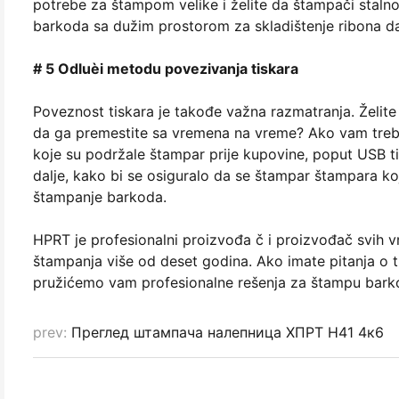
potrebe za štampom velike i želite da štampači stal
barkoda sa dužim prostorom za skladištenje ribona da
# 5 Odluèi metodu povezivanja tiskara
Poveznost tiskara je takođe važna razmatranja. Želite
da ga premestite sa vremena na vreme? Ako vam treba 
koje su podržale štampar prije kupovine, poput USB tip
dalje, kako bi se osiguralo da se štampar štampara k
štampanje barkoda.
HPRT je profesionalni proizvođa č i proizvođač svih vr
štampanja više od deset godina. Ako imate pitanja o 
pružićemo vam profesionalne rešenja za štampu barkod
prev:
Преглед штампача налепница ХПРТ Н41 4к6