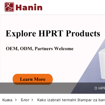
O HP
Kuæa.
Блог
Kako izabrati termalni štampar za ba