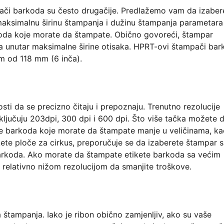
mpači barkoda su često drugačije. Predlažemo vam da izaber
aksimalnu širinu štampanja i dužinu štampanja parametara
rkoda koje morate da štampate. Obično govoreći, štampar
a unutar maksimalne širine otisaka. HPRT-ovi štampači ba
m od 118 mm (6 inča).
ti da se precizno čitaju i prepoznaju. Trenutno rezolucije
jučuju 203dpi, 300 dpi i 600 dpi. Što više tačka možete 
ete barkoda koje morate da štampate manje u veličinama, ka
kete ploče za cirkus, preporučuje se da izaberete štampar 
barkoda. Ako morate da štampate etikete barkoda sa većim
relativno nižom rezolucijom da smanjite troškove.
 štampanja. Iako je ribon obično zamjenljiv, ako su vaše