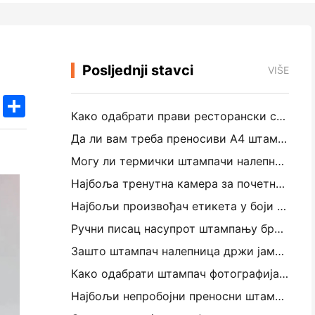
Posljednji stavci
VIŠE
k
edIn
Twitter
Share
Како одабрати прави ресторански софтвер за свој мали или средњи ресторан
Да ли вам треба преносиви А4 штампач за рачуне складишта? Шта заправо ради
Могу ли термички штампачи налепница направити водоотпорне налепнице за мале пословне производе?
Најбоља тренутна камера за почетнике који не желе отпадни папир
Најбољи произвођач етикета у боји за путовање и резервацију текста: Додајте више боја свакој страници
Ручни писац насупрот штампању бродских налепница: Савети за мала предузећа у 2026. години
Зашто штампач налепница држи јамминг?
Како одабрати штампач фотографија у џепу: Комплетан водич за кориснике путовања, путовања и иПхонеа
Најбољи непробојни преносни штампач за путовања, школу и мобилне радове: Ханин МТ620 Про Ревиев