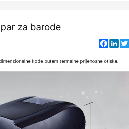
mpar za barode
Faceboo
Link
dimenzionalne kode putem termalne prijenosne otiske.