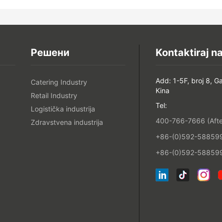
Решени
Kontaktiraj na
Add: 1-5F, broj 8, G
Catering Industry
Kina
Retail Industry
Tel:
Logistička industrija
400-766-7666 (After
Zdravstvena industrija
+86-(0)592-5885993
+86-(0)592-588599