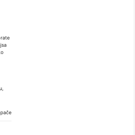
orate
jsa
ko
u,
mpače