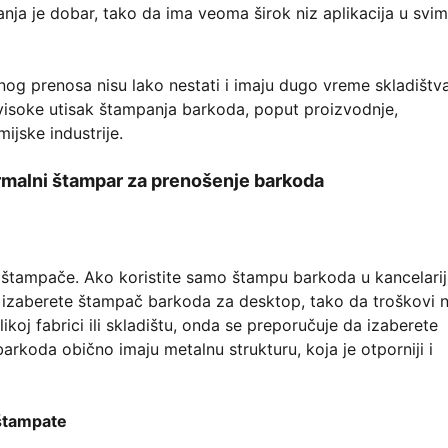
nja je dobar, tako da ima veoma širok niz aplikacija u svim
og prenosa nisu lako nestati i imaju dugo vreme skladištva
 visoke utisak štampanja barkoda, poput proizvodnje,
mijske industrije.
termalni štampar za prenošenje barkoda
za štampače. Ako koristite samo štampu barkoda u kancelariji 
da izaberete štampač barkoda za desktop, tako da troškovi 
ikoj fabrici ili skladištu, onda se preporučuje da izaberete
barkoda obično imaju metalnu strukturu, koja je otporniji i
 štampate