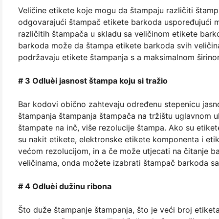
Veličine etikete koje mogu da štampaju različiti šta
odgovarajući štampač etikete barkoda uspoređujući m
različitih štampača u skladu sa veličinom etikete ba
barkoda može da štampa etikete barkoda svih veličin
podržavaju etikete štampanja s a maksimalnom širino
# 3 Odluèi jasnost štampa koju si tražio
Bar kodovi obično zahtevaju određenu stepenicu jasnos
štampanja štampanja štampača na tržištu uglavnom ukl
štampate na inč, više rezolucije štampa. Ako su etik
su nakit etikete, elektronske etikete komponenta i eti
većom rezolucijom, in a če može utjecati na čitanje 
veličinama, onda možete izabrati štampač barkoda sa 
# 4 Odluèi dužinu ribona
Što duže štampanje štampanja, što je veći broj etiketa