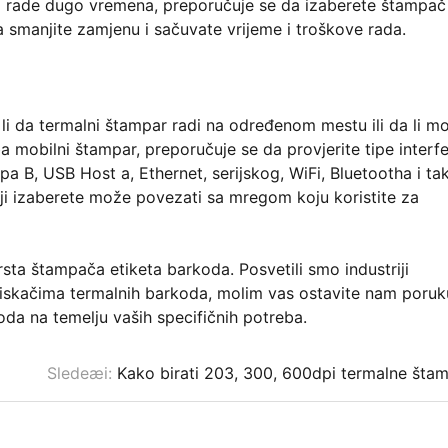
no rade dugo vremena, preporučuje se da izaberete štampač
 smanjite zamjenu i sačuvate vrijeme i troškove rada.
 li da termalni štampar radi na određenom mestu ili da li m
mobilni štampar, preporučuje se da provjerite tipe interfe
a B, USB Host a, Ethernet, serijskog, WiFi, Bluetootha i ta
oji izaberete može povezati sa mregom koju koristite za
sta štampača etiketa barkoda. Posvetili smo industriji
tiskačima termalnih barkoda, molim vas ostavite nam poruk
a na temelju vaših specifičnih potreba.
Sledeæi:
Kako birati 203, 300, 600dpi termalne šta