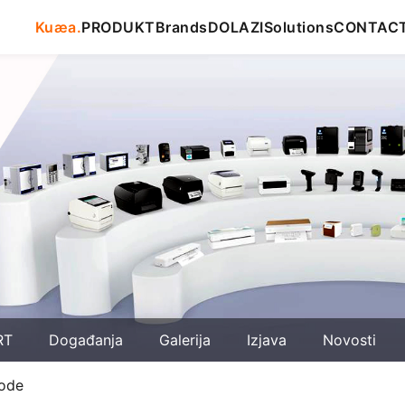
Kuæa.
PRODUKT
Brands
DOLAZI
Solutions
CONTAC
RT
Događanja
Galerija
Izjava
Novosti
rode