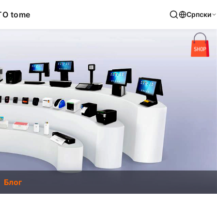
T
O tome
Српски
Блог