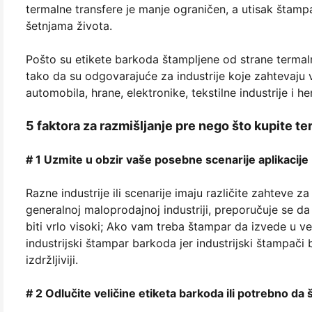
termalne transfere je manje ograničen, a utisak štampa
šetnjama života.
Pošto su etikete barkoda štampljene od strane termaln
tako da su odgovarajuće za industrije koje zahtevaju
automobila, hrane, elektronike, tekstilne industrije i he
5 faktora za razmišljanje pre nego što kupite 
# 1 Uzmite u obzir vaše posebne scenarije aplikacije
Razne industrije ili scenarije imaju različite zahteve 
generalnoj maloprodajnoj industriji, preporučuje se 
biti vrlo visoki; Ako vam treba štampar da izvede u vel
industrijski štampar barkoda jer industrijski štampači 
izdržljiviji.
# 2 Odlučite veličine etiketa barkoda ili potrebno da