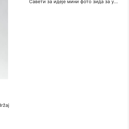
Савети за идеје мини фото зида за украшавање спаваће собе и спаваће собе
držaj