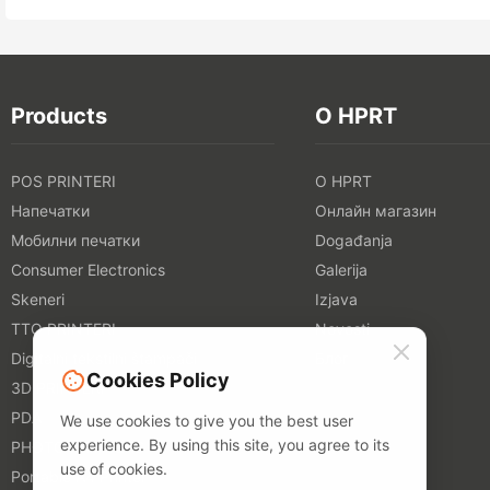
Products
O HPRT
POS PRINTERI
O HPRT
Напечатки
Онлайн магазин
Мобилни печатки
Događanja
Consumer Electronics
Galerija
Skeneri
Izjava
TTO PRINTERI
Novosti
Digitalni tekstilni štampači
Блог
Cookies Policy
3D PRINTERI
PDA
We use cookies to give you the best user
experience. By using this site, you agree to its
PHOTO PRINTERS
use of cookies.
Portable A4 Printer