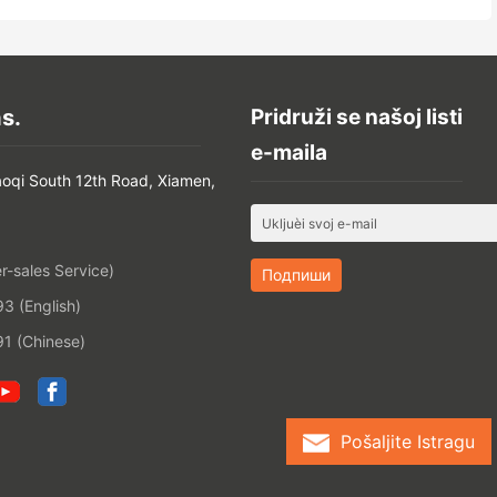
s.
Pridruži se našoj listi
e-maila
aoqi South 12th Road, Xiamen,
-sales Service)
 (English)
1 (Chinese)
Pošaljite Istragu