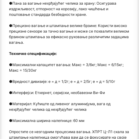
●
Пана за вагање нехрђајућег челика за храну: Осигурава
издржљивост, отпорност на корозију, лако чишћење и
поштовање стандарда безбедности хране.
●
Прецизно вагање и штампање велике брзине: Користи високо
прецизне сензоре за тачно вагање и може се похвалити великом
брзином штампања за ефикасно руковање различитим задацима
вагања.
Техничке спецификације:
●
Максимални капацитет вагања: Макс = 3/6кг; Макс = 6/15кг;
Макс = 15/30кг
●
Вредност дивизије: е = д = 1/2г; е = д = 2/5г; е = д = 5/10г
●
Интерфејси: Етхернет, серијски, необавезни Ви-Фи
●
Материјал: Кућиште од ливеног алуминијума, вага од
нехрђајућег челика од нехрђајућег челика
●
Максимална ширина налепнице: 60 мм
Опростите се незгодним процесима вагања. ХПРТ Ц-Л1 скала за
штампање налепница омогућава вам да се фокусирате на своје