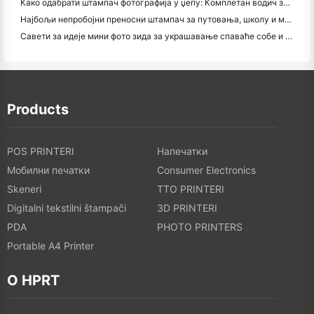
Како одабрати штампач фотографија у џепу: Комплетан водич за кориснике путовања, путовања и иПхонеа
Најбољи непробојни преносни штампач за путовања, школу и мобилне радове: Ханин МТ620 Про Ревиев
Савети за идеје мини фото зида за украшавање спаваће собе и спаваће собе
Products
POS PRINTERI
Напечатки
Мобилни печатки
Consumer Electronics
Skeneri
TTO PRINTERI
Digitalni tekstilni štampači
3D PRINTERI
PDA
PHOTO PRINTERS
Portable A4 Printer
O HPRT