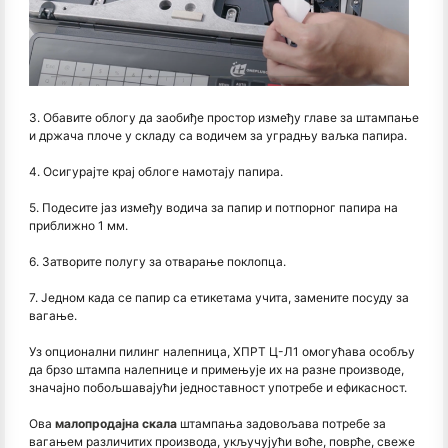
3. Обавите облогу да заобиђе простор између главе за штампање
и држача плоче у складу са водичем за уградњу ваљка папира.
4. Осигурајте крај облоге намотају папира.
5. Подесите јаз између водича за папир и потпорног папира на
приближно 1 мм.
6. Затворите полугу за отварање поклопца.
7. Једном када се папир са етикетама учита, замените посуду за
вагање.
Уз опционални пилинг налепница, ХПРТ Ц-Л1 омогућава особљу
да брзо штампа налепнице и примењује их на разне производе,
значајно побољшавајући једноставност употребе и ефикасност.
Ова
малопродајна скала
штампања задовољава потребе за
вагањем различитих производа, укључујући воће, поврће, свеже