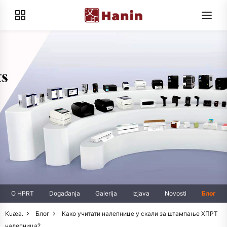
O HPRT
Događanja
Galerija
Izjava
Novosti
Блог
Kuæa.
Блог
Како учитати налепнице у скали за штампање ХПРТ
налепница?