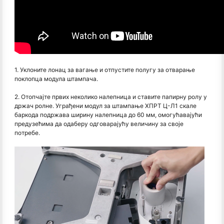
1. Уклоните лонац за вагање и отпустите полугу за отварање
поклопца модула штампача.
2. Отопчајте првих неколико налепница и ставите папирну ролу у
држач ролне. Уграђени модул за штампање ХПРТ Ц-Л1 скале
баркода подржава ширину налепница до 60 мм, омогућавајући
предузећима да одаберу одговарајућу величину за своје
потребе.