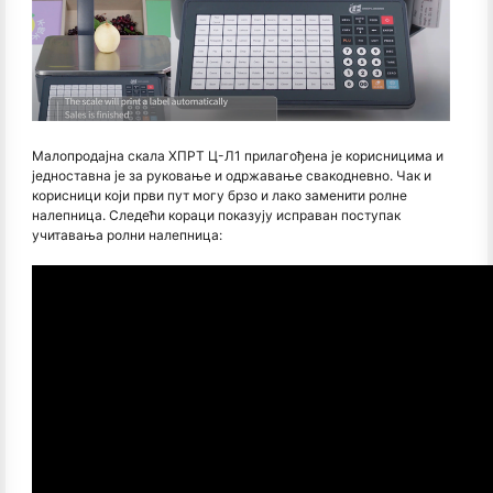
Малопродајна скала ХПРТ Ц-Л1 прилагођена је корисницима и
једноставна је за руковање и одржавање свакодневно. Чак и
корисници који први пут могу брзо и лако заменити ролне
налепница. Следећи кораци показују исправан поступак
учитавања ролни налепница: