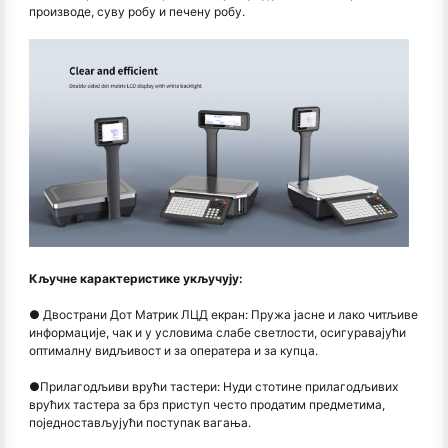
производе, суву робу и печену робу.
Кључне карактеристике укључују:
● Двострани Дот Матрик ЛЦД екран: Пружа јасне и лако читљиве
информације, чак и у условима слабе светлости, осигуравајући
оптималну видљивост и за оператера и за купца.
●
Прилагодљиви врући тастери: Нуди стотине прилагодљивих
врућих тастера за брз приступ често продатим предметима,
поједностављујући поступак вагања.