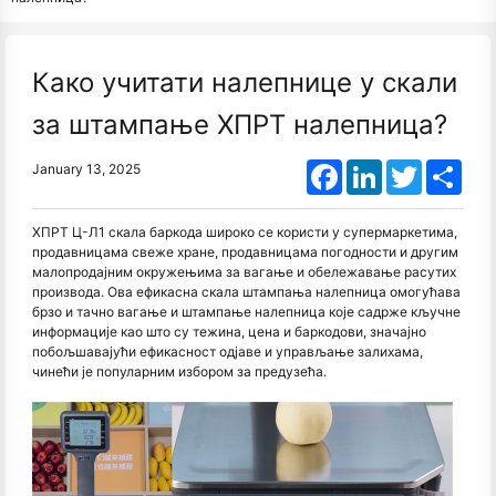
Како учитати налепнице у скали
за штампање ХПРТ налепница?
Facebook
LinkedIn
Twitter
Shar
January 13, 2025
ХПРТ Ц-Л1 скала баркода широко се користи у супермаркетима,
продавницама свеже хране, продавницама погодности и другим
малопродајним окружењима за вагање и обележавање расутих
производа. Ова ефикасна скала штампања налепница омогућава
брзо и тачно вагање и штампање налепница које садрже кључне
информације као што су тежина, цена и баркодови, значајно
побољшавајући ефикасност одјаве и управљање залихама,
чинећи је популарним избором за предузећа.