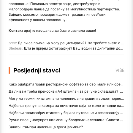
пословање! Позивамо велетрговце, дистрибутере и
малопродајне ланце да посегну за могућностима партнерства.
Заједно можемо проширити домет тржишта и повећати
ефикасност у вашем пословању.
Контактирајте нас
данас да бисте сазнали више!
prev:
Да ли се примања могу рециклирати? Шта требате знати о топлотном папиру
Sledeæi:
Шта је пријем фотографије? Ваш водич за дигитални доказ куповине
Posljednji stavci
VIŠE
Како одабрати прави ресторански софтвер за свој мали или средњи ресторан
Да ли вам треба преносиви А4 штампач за рачуне складишта? Шта заправо ради
Могу ли термички штампачи налепница направити водоотпорне налепнице за мале пословне производе?
Најбоља тренутна камера за почетнике који не желе отпадни папир
Најбољи произвођач етикета у боји за путовање и резервацију текста: Додајте више боја свакој страници
Ручни писац насупрот штампању бродских налепница: Савети за мала предузећа у 2026. години
Зашто штампач налепница држи јамминг?