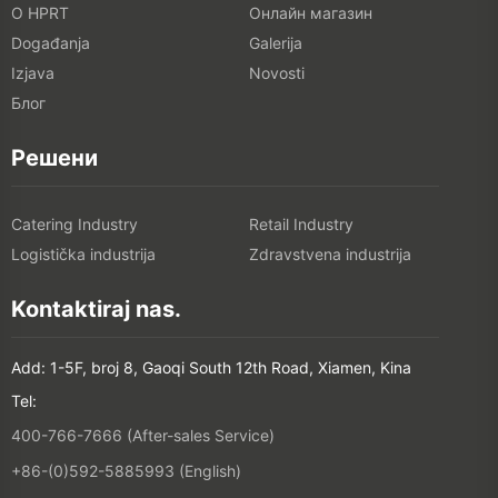
O HPRT
Онлайн магазин
Događanja
Galerija
Izjava
Novosti
Блог
Решени
Catering Industry
Retail Industry
Logistička industrija
Zdravstvena industrija
Kontaktiraj nas.
Add: 1-5F, broj 8, Gaoqi South 12th Road, Xiamen, Kina
Tel:
400-766-7666 (After-sales Service)
+86-(0)592-5885993 (English)