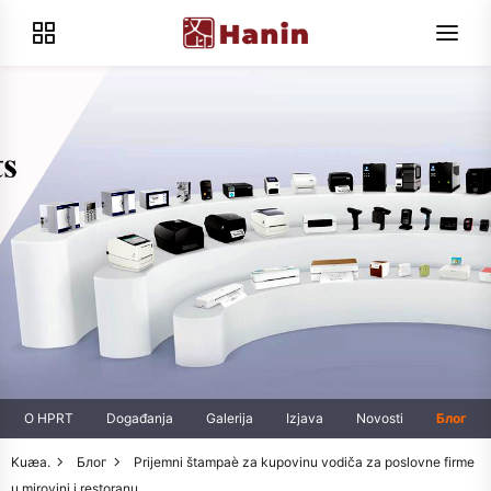
O HPRT
Događanja
Galerija
Izjava
Novosti
Блог
Kuæa.
Блог
Prijemni štampaè za kupovinu vodiča za poslovne firme
u mirovini i restoranu