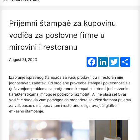
Prijemni štampaè za kupovinu
vodiča za poslovne firme u
mirovini i restoranu
Facebook
LinkedIn
Twitter
Shar
August 21, 2023
Izabranje ispravnog štampača za vašu prodavnicu ili restoran nije
jednostavan zadatak. Od procjene provedbe štampa i povezanosti s a
rješavanjem problema sa pretjeranom kompatibilitetom i jedinstvenim
karakteristikama, mnogo je potrebno razmotriti. Ali ne plaši se! Ovaj
vodič je ovde da vam pomogne da pronađete savršen štampar prijema
za vaš posao u malopravnom i restoranu, osiguravajući glatko i
efikasno štampanje.