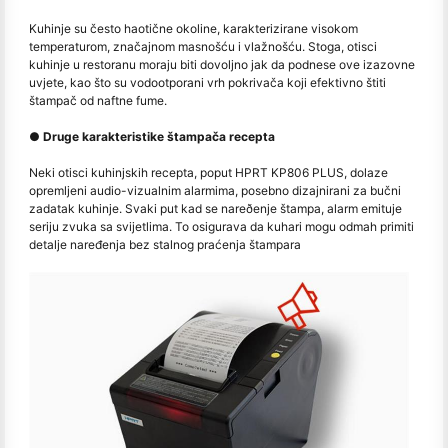
Kuhinje su često haotične okoline, karakterizirane visokom
temperaturom, značajnom masnošću i vlažnošću. Stoga, otisci
kuhinje u restoranu moraju biti dovoljno jak da podnese ove izazovne
uvjete, kao što su vodootporani vrh pokrivača koji efektivno štiti
štampač od naftne fume.
● Druge karakteristike štampača recepta
Neki otisci kuhinjskih recepta, poput HPRT KP806 PLUS, dolaze
opremljeni audio-vizualnim alarmima, posebno dizajnirani za bučni
zadatak kuhinje. Svaki put kad se nareðenje štampa, alarm emituje
seriju zvuka sa svijetlima. To osigurava da kuhari mogu odmah primiti
detalje naređenja bez stalnog praćenja štampara