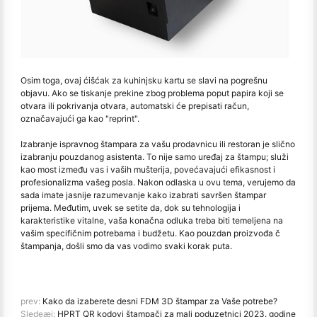
Osim toga, ovaj ćišćak za kuhinjsku kartu se slavi na pogrešnu
objavu. Ako se tiskanje prekine zbog problema poput papira koji se
otvara ili pokrivanja otvara, automatski će prepisati račun,
označavajući ga kao "reprint".
Izabranje ispravnog štampara za vašu prodavnicu ili restoran je slično
izabranju pouzdanog asistenta. To nije samo uređaj za štampu; služi
kao most između vas i vaših mušterija, povećavajući efikasnost i
profesionalizma vašeg posla. Nakon odlaska u ovu tema, verujemo da
sada imate jasnije razumevanje kako izabrati savršen štampar
prijema. Međutim, uvek se setite da, dok su tehnologija i
karakteristike vitalne, vaša konačna odluka treba biti temeljena na
vašim specifičnim potrebama i budžetu. Kao pouzdan proizvođa č
štampanja, došli smo da vas vodimo svaki korak puta.
prev:
Kako da izaberete desni FDM 3D štampar za Vaše potrebe?
Sledeæi:
HPRT QR kodovi štampači za mali poduzetnici 2023. godine