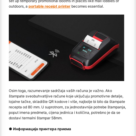
set up temporary promotional booths in places like mall lobbies or
outdoors, a
portable receipt printer
becomes essential.
Osim toga, razumevanje sadržaja vaših računa je važno. Ako
štampate sveobuhvatljive račune koje uključuju promotivne detalje,
lojalne tačke, skladište QR kodove i više, najbolje bi bilo da štampate
recepta od 80 mm. U suprotnom, za jednostavnije potrebe štampanja,
poput imena predmeta, cijena jedinica i količina, potrebno je da se
dostavi termalni štampar 58mm.
● Информација принтера приема