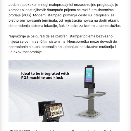
Jedan aspekt koji mnogi maloprodajnici nezadovoljno pregledaju je
kompatibilnost njihovih štampača prijema sa različitim sistemima
prodaje (POS). Moderni štampači primanja često su integrisani sa
plethorom novčanih terminala, od registracija novca na dodir ekranu
do naređenja sistema lokacije, čak i kioske za kontrolu samooslužbe.
Najvažnije je osigurati da se izabrani štampar prijema bezvezno
miješa sa ovim različitim sistemima. Neusporedba može dovesti do
operacionih hicupa, potencijalno utjecajući na iskustvo mušterija i
učinkovitost prodaje.