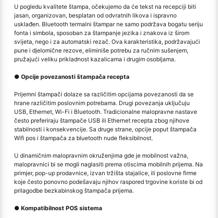
U pogledu kvalitete štampa, očekujemo da će tekst na recepciji biti
jasan, organizovan, besplatan od odvratnih likova i ispravno
usklađen. Bluetooth termalni štampar ne samo podržava bogatu seriju
fonta i simbola, sposoban za štampanje jezika i znakova iz širom
svijeta, nego i za automatski rezač. Ova karakteristika, podržavajući
pune i djelomične rezove, eliminiše potrebu za ručnim sušenjem,
pružajući veliku prikladnost kazalicama i drugim osobljama.
● Opcije povezanosti štampača recepta
Prijemni štampači dolaze sa različitim opcijama povezanosti da se
hrane različitim poslovnim potrebama. Drugi povezanja uključuju
USB, Ethernet, Wi-Fi i Bluetooth. Tradicionalne malopravne nastave
često preferiraju štampače USB ili Ethernet recepta zbog njihove
stabilnosti i konsekvencije. Sa druge strane, opcije poput štampača
Wifi pos i štampača za bluetooth nude fleksibilnost.
U dinamičnim malopravnim okruženjima gde je mobilnost važna,
malopravnici bi se mogli naglasiti prema otiscima mobilnih prijema. Na
primjer, pop-up prodavnice, izvan tržišta stajalice, ili poslovne firme
koje često ponovno podešavaju njihov raspored trgovine koriste bi od
prilagodbe bezkabinskog štampača prijema.
● Kompatibilnost POS sistema