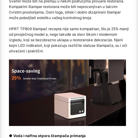
Svemir može biti na premiju u nekim područjima provjere restorana.
Kompaktni štampar restorana može biti neprocenjivan u takvim
čvrstim prostorijama. Osim toga, stilski i dobro dizajnirani štampar
može poboljšati estetiku vašeg kontrolnog broja.
HPRT TP809 štampač recepta nije samo kompaktan, što je 25% manji
od prosječnog model a, nego takođe se slavi šikom i modernom
izgledu, koji se bezobrazno uklapa u restoranske dekoracije. Njeni
bojni LED indikatori, koji pokazuju različite statuse štampača, su i oči
uhvaćeni i praktični.
● Voda i naftna otpora štampača primanja