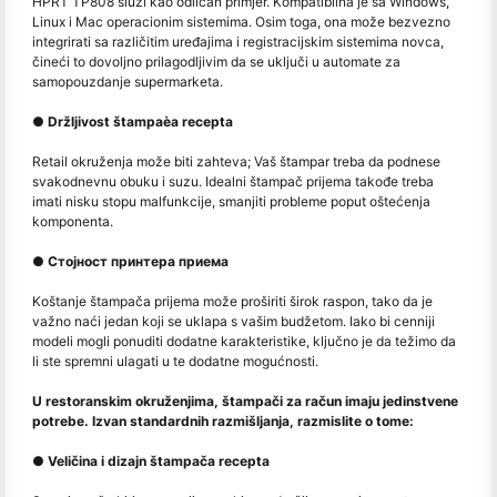
HPRT TP808 služi kao odličan primjer. Kompatibilna je sa Windows,
Linux i Mac operacionim sistemima. Osim toga, ona može bezvezno
integrirati sa različitim uređajima i registracijskim sistemima novca,
čineći to dovoljno prilagodljivim da se uključi u automate za
samopouzdanje supermarketa.
● Držljivost štampaèa recepta
Retail okruženja može biti zahteva; Vaš štampar treba da podnese
svakodnevnu obuku i suzu. Idealni štampač prijema takođe treba
imati nisku stopu malfunkcije, smanjiti probleme poput oštećenja
komponenta.
● Стојност принтера приема
Koštanje štampača prijema može proširiti širok raspon, tako da je
važno naći jedan koji se uklapa s vašim budžetom. Iako bi cenniji
modeli mogli ponuditi dodatne karakteristike, ključno je da težimo da
li ste spremni ulagati u te dodatne mogućnosti.
U restoranskim okruženjima, štampači za račun imaju jedinstvene
potrebe. Izvan standardnih razmišljanja, razmislite o tome:
● Veličina i dizajn štampača recepta