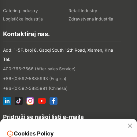
Catering Industry
Retail Industry
Logistička industrija
Zdravstvena industrija
Kontaktiraj nas.
Add: 1-5F, broj 8, Gaoqi South 12th Road, Xiamen, Kina
Tel:
400-766-7666 (After-sales Service)
+86-(0)592-5885993 (English)
+86-(0)592-5885991 (Chinese)
Pridruži se našoj listi e-maila
Cookies Policy
CONTACT