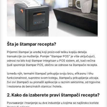
Šta je štampar recepta?
Prijemni štampar je uređaj koji proizvodi tešku kopiju detalja
transakcije za mušterije. Pomjer "štampar POS" je više uključujući,
odnosi na bilo koji štampar integrisan u POS sistem, ali, kad većina
ljudi spominje štampar POS, obično se odnose na štampače recepta.
Između njih, termalni štampač prikuplja svoju brzu, efikasnu i tihu
funkcionalnost, suprotno svom kolegu, štampaču prikupljanja uticaja.
Svi ovi štampači su pronašli aplikacije u raznim sektorima, od trgovine
i restorana do benzinskih stanica i hotela.
2. Kako da izaberete pravi štampači recepta?
Povraæanje i hranjenje su dve industrije u kojima se najširoko koriste