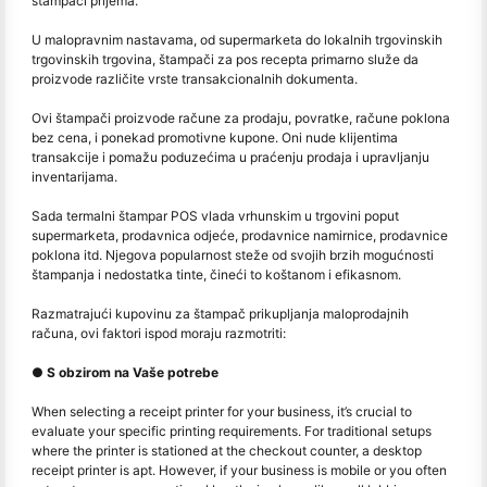
štampači prijema.
U malopravnim nastavama, od supermarketa do lokalnih trgovinskih
trgovinskih trgovina, štampači za pos recepta primarno služe da
proizvode različite vrste transakcionalnih dokumenta.
Ovi štampači proizvode račune za prodaju, povratke, račune poklona
bez cena, i ponekad promotivne kupone. Oni nude klijentima
transakcije i pomažu poduzećima u praćenju prodaja i upravljanju
inventarijama.
Sada termalni štampar POS vlada vrhunskim u trgovini poput
supermarketa, prodavnica odjeće, prodavnice namirnice, prodavnice
poklona itd. Njegova popularnost steže od svojih brzih mogućnosti
štampanja i nedostatka tinte, čineći to koštanom i efikasnom.
Razmatrajući kupovinu za štampač prikupljanja maloprodajnih
računa, ovi faktori ispod moraju razmotriti:
● S obzirom na Vaše potrebe
When selecting a receipt printer for your business, it’s crucial to
evaluate your specific printing requirements. For traditional setups
where the printer is stationed at the checkout counter, a desktop
receipt printer is apt. However, if your business is mobile or you often