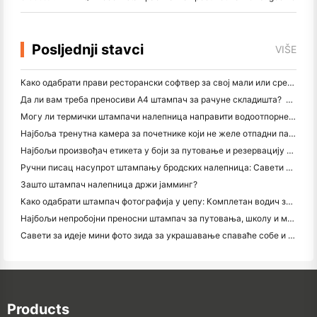
Posljednji stavci
VIŠE
Како одабрати прави ресторански софтвер за свој мали или средњи ресторан
Да ли вам треба преносиви А4 штампач за рачуне складишта? Шта заправо ради
Могу ли термички штампачи налепница направити водоотпорне налепнице за мале пословне производе?
Најбоља тренутна камера за почетнике који не желе отпадни папир
Најбољи произвођач етикета у боји за путовање и резервацију текста: Додајте више боја свакој страници
Ручни писац насупрот штампању бродских налепница: Савети за мала предузећа у 2026. години
Зашто штампач налепница држи јамминг?
Како одабрати штампач фотографија у џепу: Комплетан водич за кориснике путовања, путовања и иПхонеа
Најбољи непробојни преносни штампач за путовања, школу и мобилне радове: Ханин МТ620 Про Ревиев
Савети за идеје мини фото зида за украшавање спаваће собе и спаваће собе
Products