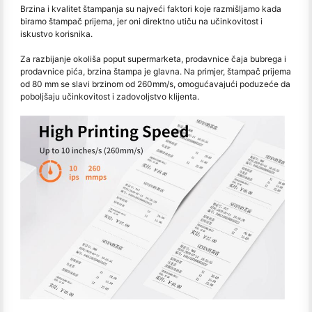
Brzina i kvalitet štampanja su najveći faktori koje razmišljamo kada
biramo štampač prijema, jer oni direktno utiču na učinkovitost i
iskustvo korisnika.
Za razbijanje okoliša poput supermarketa, prodavnice čaja bubrega i
prodavnice pića, brzina štampa je glavna. Na primjer, štampač prijema
od 80 mm se slavi brzinom od 260mm/s, omogućavajući poduzeće da
poboljšaju učinkovitost i zadovoljstvo klijenta.