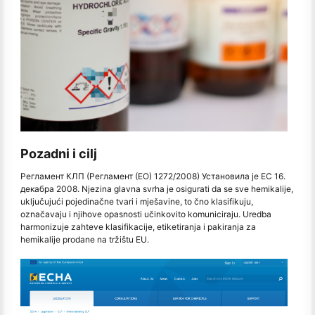
Pozadni i cilj
Регламент КЛП (Регламент (ЕО) 1272/2008) Установила је ЕС 16.
декабра 2008. Njezina glavna svrha je osigurati da se sve hemikalije,
uključujući pojedinačne tvari i mješavine, to čno klasifikuju,
označavaju i njihove opasnosti učinkovito komuniciraju. Uredba
harmonizuje zahteve klasifikacije, etiketiranja i pakiranja za
hemikalije prodane na tržištu EU.