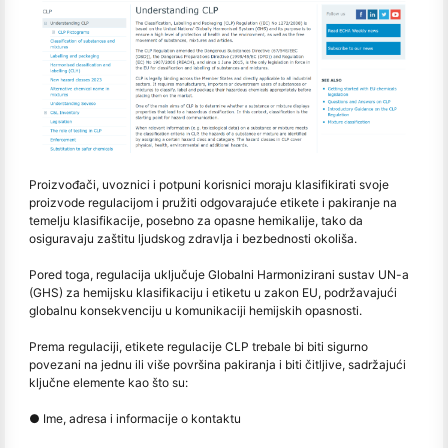
Proizvođači, uvoznici i potpuni korisnici moraju klasifikirati svoje
proizvode regulacijom i pružiti odgovarajuće etikete i pakiranje na
temelju klasifikacije, posebno za opasne hemikalije, tako da
osiguravaju zaštitu ljudskog zdravlja i bezbednosti okoliša.
Pored toga, regulacija uključuje Globalni Harmonizirani sustav UN-a
(GHS) za hemijsku klasifikaciju i etiketu u zakon EU, podržavajući
globalnu konsekvenciju u komunikaciji hemijskih opasnosti.
Prema regulaciji, etikete regulacije CLP trebale bi biti sigurno
povezani na jednu ili više površina pakiranja i biti čitljive, sadržajući
ključne elemente kao što su:
● Ime, adresa i informacije o kontaktu