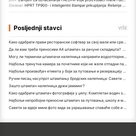
Sledeæi:
HPRT TP900- i Inteligentni štampar prikupljanja: Rešenje za štampu oblaka i web za Retail and Food Service
Posljednji stavci
VIŠE
Како одабрати прави ресторански софтвер за свој мали или средњи ресторан
Да ли вам треба преносиви А4 штампач за рачуне складишта? Шта заправо ради
Могу ли термички штампачи налепница направити водоотпорне налепнице за мале пословне производе?
Најбоља тренутна камера за почетнике који не желе отпадни папир
Најбољи произвођач етикета у боји за путовање и резервацију текста: Додајте више боја свакој страници
Ручни писац насупрот штампању бродских налепница: Савети за мала предузећа у 2026. години
Зашто штампач налепница држи јамминг?
Како одабрати штампач фотографија у џепу: Комплетан водич за кориснике путовања, путовања и иПхонеа
Најбољи непробојни преносни штампач за путовања, школу и мобилне радове: Ханин МТ620 Про Ревиев
Савети за идеје мини фото зида за украшавање спаваће собе и спаваће собе