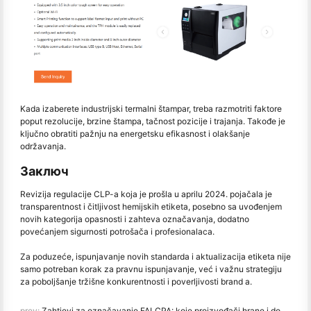
Kada izaberete industrijski termalni štampar, treba razmotriti faktore
poput rezolucije, brzine štampa, tačnost pozicije i trajanja. Takođe je
ključno obratiti pažnju na energetsku efikasnost i olakšanje
održavanja.
Заключ
Revizija regulacije CLP-a koja je prošla u aprilu 2024. pojačala je
transparentnost i čitljivost hemijskih etiketa, posebno sa uvođenjem
novih kategorija opasnosti i zahteva označavanja, dodatno
povećanjem sigurnosti potrošača i profesionalaca.
Za poduzeće, ispunjavanje novih standarda i aktualizacija etiketa nije
samo potreban korak za pravnu ispunjavanje, već i važnu strategiju
za poboljšanje tržišne konkurentnosti i poverljivosti brand a.
prev:
Zahtjevi za označavanje FALCPA: koje proizvođači hrane i dostavljači moraju znati