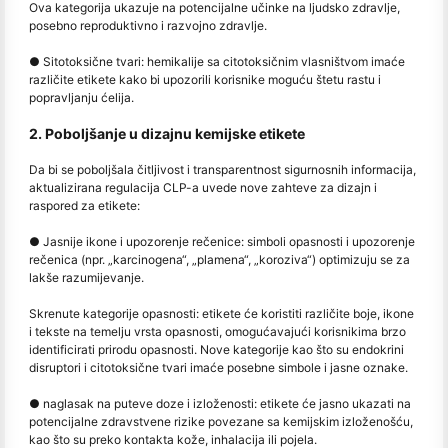
Ova kategorija ukazuje na potencijalne učinke na ljudsko zdravlje,
posebno reproduktivno i razvojno zdravlje.
● Sitotoksične tvari: hemikalije sa citotoksičnim vlasništvom imaće
različite etikete kako bi upozorili korisnike moguću štetu rastu i
popravljanju ćelija.
2. Poboljšanje u dizajnu kemijske etikete
Da bi se poboljšala čitljivost i transparentnost sigurnosnih informacija,
aktualizirana regulacija CLP-a uvede nove zahteve za dizajn i
raspored za etikete:
● Jasnije ikone i upozorenje rečenice: simboli opasnosti i upozorenje
rečenica (npr. „karcinogena“, „plamena“, „koroziva“) optimizuju se za
lakše razumijevanje.
Skrenute kategorije opasnosti: etikete će koristiti različite boje, ikone
i tekste na temelju vrsta opasnosti, omogućavajući korisnikima brzo
identificirati prirodu opasnosti. Nove kategorije kao što su endokrini
disruptori i citotoksične tvari imaće posebne simbole i jasne oznake.
● naglasak na puteve doze i izloženosti: etikete će jasno ukazati na
potencijalne zdravstvene rizike povezane sa kemijskim izloženošću,
kao što su preko kontakta kože, inhalacija ili pojela.