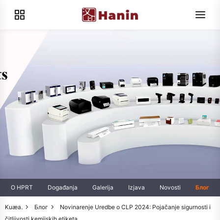
O HPRT
Događanja
Galerija
Izjava
Novosti
Блог
Kuæa.
Блог
Novinarenje Uredbe o CLP 2024: Pojačanje sigurnosti i
čitljivosti kemijskih etiketa