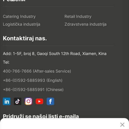
Catering Industry
Retail Industry
Logistička industrija
Zdravstvena industrija
Kontaktiraj nas.
Add: 1-5F, broj 8, Gaoqi South 12th Road, Xiamen, Kina
Tel:
400-766-7666 (After-sales Service)
+86-(0)592-5885993 (English)
+86-(0)592-5885991 (Chinese)
Pridruži se našoj listi e-maila