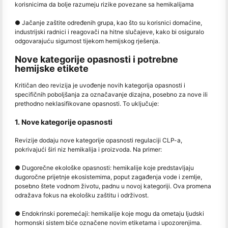
korisnicima da bolje razumeju rizike povezane sa hemikalijama
● Jačanje zaštite određenih grupa, kao što su korisnici domaćine,
industrijski radnici i reagovači na hitne slučajeve, kako bi osiguralo
odgovarajuću sigurnost tijekom hemijskog rješenja.
Nove kategorije opasnosti i potrebne
hemijske etikete
Kritičan deo revizija je uvođenje novih kategorija opasnosti i
specifičnih poboljšanja za označavanje dizajna, posebno za nove ili
prethodno neklasifikovane opasnosti. To uključuje:
1. Nove kategorije opasnosti
Revizije dodaju nove kategorije opasnosti regulaciji CLP-a,
pokrivajući širi niz hemikalija i proizvoda. Na primer:
● Dugorečne ekološke opasnosti: hemikalije koje predstavljaju
dugoročne prijetnje ekosistemima, poput zagađenja vode i zemlje,
posebno štete vodnom životu, padnu u novoj kategoriji. Ova promena
odražava fokus na ekološku zaštitu i održivost.
● Endokrinski poremećaji: hemikalije koje mogu da ometaju ljudski
hormonski sistem biće označene novim etiketama i upozorenjima.