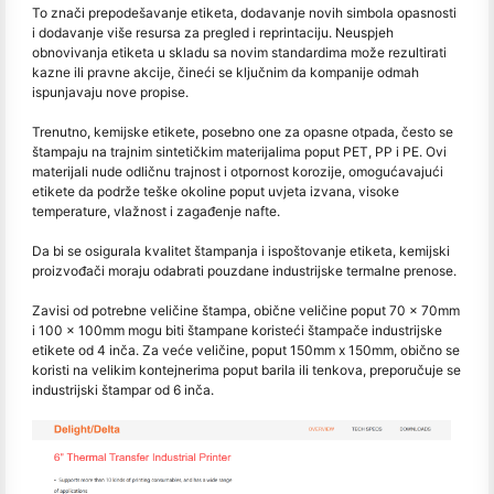
To znači prepodešavanje etiketa, dodavanje novih simbola opasnosti
i dodavanje više resursa za pregled i reprintaciju. Neuspjeh
obnovivanja etiketa u skladu sa novim standardima može rezultirati
kazne ili pravne akcije, čineći se ključnim da kompanije odmah
ispunjavaju nove propise.
Trenutno, kemijske etikete, posebno one za opasne otpada, često se
štampaju na trajnim sintetičkim materijalima poput PET, PP i PE. Ovi
materijali nude odličnu trajnost i otpornost korozije, omogućavajući
etikete da podrže teške okoline poput uvjeta izvana, visoke
temperature, vlažnost i zagađenje nafte.
Da bi se osigurala kvalitet štampanja i ispoštovanje etiketa, kemijski
proizvođači moraju odabrati pouzdane industrijske termalne prenose.
Zavisi od potrebne veličine štampa, obične veličine poput 70 x 70mm
i 100 x 100mm mogu biti štampane koristeći štampače industrijske
etikete od 4 inča. Za veće veličine, poput 150mm x 150mm, obično se
koristi na velikim kontejnerima poput barila ili tenkova, preporučuje se
industrijski štampar od 6 inča.