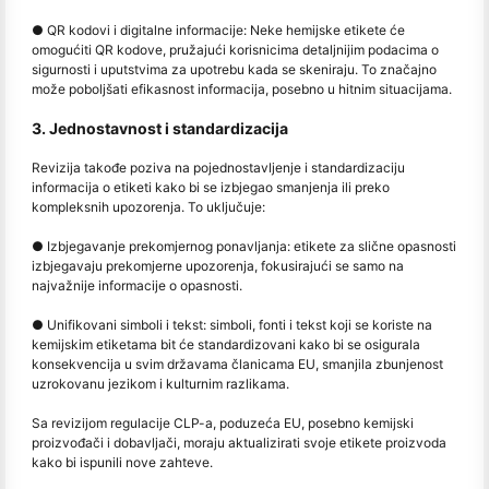
● QR kodovi i digitalne informacije: Neke hemijske etikete će
omogućiti QR kodove, pružajući korisnicima detaljnijim podacima o
sigurnosti i uputstvima za upotrebu kada se skeniraju. To značajno
može poboljšati efikasnost informacija, posebno u hitnim situacijama.
3. Jednostavnost i standardizacija
Revizija takođe poziva na pojednostavljenje i standardizaciju
informacija o etiketi kako bi se izbjegao smanjenja ili preko
kompleksnih upozorenja. To uključuje:
● Izbjegavanje prekomjernog ponavljanja: etikete za slične opasnosti
izbjegavaju prekomjerne upozorenja, fokusirajući se samo na
najvažnije informacije o opasnosti.
● Unifikovani simboli i tekst: simboli, fonti i tekst koji se koriste na
kemijskim etiketama bit će standardizovani kako bi se osigurala
konsekvencija u svim državama članicama EU, smanjila zbunjenost
uzrokovanu jezikom i kulturnim razlikama.
Sa revizijom regulacije CLP-a, poduzeća EU, posebno kemijski
proizvođači i dobavljači, moraju aktualizirati svoje etikete proizvoda
kako bi ispunili nove zahteve.