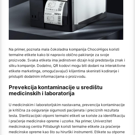
Na primer, poznata mala čokoladna kompanija ChocoHigos koristi
termalne etikete kako bi napravio obično pakiranje za svoje
proizvode. Svaka etiketa ima jedinstven dizajn koji predstavlja znak i
sliku kompanije. Dodatno, QR kodovi mogu biti dodani na interaktivne
etikete marketinga, omogućavajući klijentima skenirati kodiranje i
pristupiti dodatnim informacijama o proizvodu.
Prevekcija kontaminacije u središtu
medicinskih i laboratorija
U medicinskim i laboratorijskim nastavama, prevencija kontaminacije
je kritična za osiguranje sigurnosti pacijenata i preciznih rezultata
testa. Sterilizacijski otporni termalni etiketi se koriste za identifikaciju
i praćenje medicinske opreme i uzorke. Na primer, Univerzitet
medicinskog centra Pittsburgh koristi termalne etikete za praćenje
medicinske opreme kao što su hirurški instrumenti. Etikete su otporne