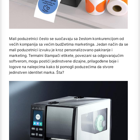
Mali poduzetnici često se suočavaju sa žestom konkurencijom od
većih kompanija sa većim budžetima marketinga. Jedan način da se
mali poduzetnici izvuku je kroz personalizovano pakiranje i
marketing. Termalni štampači etikete, povezani sa odgovarajućim
softverom, mogu postići jedinstvene dizajne, prilagođene boje i
logove na nalepcima kako bi pomogli poduzećima da stvore
jedinstven identitet marka. Šta?