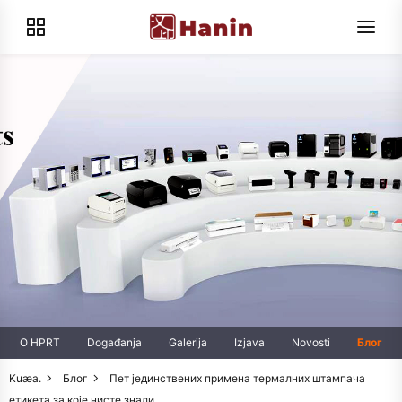
O HPRT
Događanja
Galerija
Izjava
Novosti
Блог
Kuæa.
Блог
Пет јединствених примена термалних штампача
етикета за које нисте знали