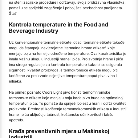
na sterilizacijske procedure i održavaju svoja pridržavna vlasništva,
pomažu se sprijeèiti zagaðenje i poboljšati bezbednost pacijenata.
Šta?
Kontrola temperature in the Food and
Beverage Industry
Uz konvencionalne termalne etikete, otisci termalne etikete takođe
mogu da štampaju nevjerojatne "termalne hrome etikete" koje
menjaju boju na temelju određene temperature. Ova karakteristika je
imala važnu ulogu u industriji hrane i pića. Proizvodnja hrane i pića
ima stroge regulacije za kontrolu temperature kako bi se osigurala
sigurnost i kvalitet proizvoda, a termokromske etikete mogu biti
korištene za proizvode osjetljive temperature poput piva, vina i
mlijeka.
Na primer, poznato Coors Light pivo koristi termomhromske
termomske etikete koje menjaju boju kada pivo bude na optimalnoj
temperaturi pića. To pomaže da sprijeèi bolest u hrani i održi kvalitet
proizvoda. Prednosti korištenja termomekoromskih etiketa u industriji
hrane i pića uključuju tačnost, koštansku učinkovitost i lakšu
upotrebu.
Krađa preventivnih mjera u Mašinskoj
industriji