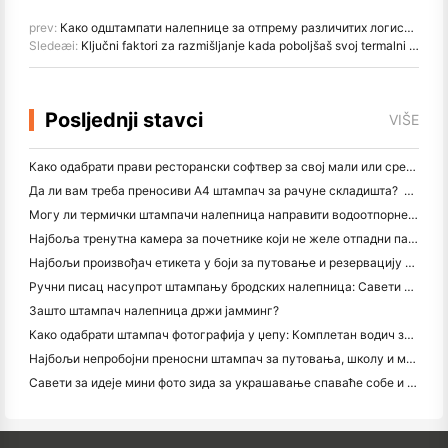
prev:
Како одштампати налепнице за отпрему различитих логистичких превозника
Sledeæi:
Ključni faktori za razmišljanje kada poboljšaš svoj termalni štampar etiketa
Posljednji stavci
VIŠE
Како одабрати прави ресторански софтвер за свој мали или средњи ресторан
Да ли вам треба преносиви А4 штампач за рачуне складишта? Шта заправо ради
Могу ли термички штампачи налепница направити водоотпорне налепнице за мале пословне производе?
Најбоља тренутна камера за почетнике који не желе отпадни папир
Најбољи произвођач етикета у боји за путовање и резервацију текста: Додајте више боја свакој страници
Ручни писац насупрот штампању бродских налепница: Савети за мала предузећа у 2026. години
Зашто штампач налепница држи јамминг?
Како одабрати штампач фотографија у џепу: Комплетан водич за кориснике путовања, путовања и иПхонеа
Најбољи непробојни преносни штампач за путовања, школу и мобилне радове: Ханин МТ620 Про Ревиев
Савети за идеје мини фото зида за украшавање спаваће собе и спаваће собе