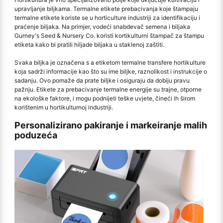
upravljanje biljkama. Termalne etikete prebacivanja koje štampaju
termalne etikete koriste se u horticulture industriji za identifikaciju i
praćenje biljaka. Na primjer, vodeći snabdevač semena i biljaka
Gurney's Seed & Nursery Co. koristi kortikulturni štampač za štampu
etiketa kako bi pratili hiljade biljaka u staklenoj zaštiti.
Svaka biljka je označena s a etiketom termalne transfere hortikulture
koja sadrži informacije kao što su ime biljke, raznolikost i instrukcije o
sadanju. Ovo pomaže da prate biljke i osiguraju da dobiju pravu
pažnju. Etikete za prebacivanje termalne energije su trajne, otporne
na ekološke faktore, i mogu podnijeti teške uvjete, čineći ih širom
korištenim u hortikulturnoj industriji.
Personalizirano pakiranje i markeiranje malih
poduzeća