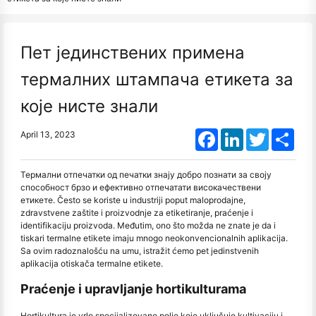
Пет јединствених примена
термалних штампача етикета за
које нисте знали
Facebook
LinkedIn
Twitter
Shar
April 13, 2023
Термални отпечатки од печатки знају добро познати за своју
способност брзо и ефективно отпечатати високачествени
етикете. Često se koriste u industriji poput maloprodajne,
zdravstvene zaštite i proizvodnje za etiketiranje, praćenje i
identifikaciju proizvoda. Međutim, ono što možda ne znate je da i
tiskari termalne etikete imaju mnogo neokonvencionalnih aplikacija.
Sa ovim radoznalošću na umu, istražit ćemo pet jedinstvenih
aplikacija otiskača termalne etikete.
Praćenje i upravljanje hortikulturama
Hortikultura je vrlo specijalizovano polje koje uključuje kultivaciju i