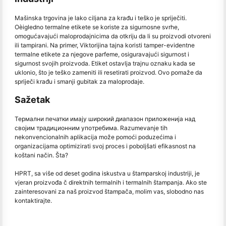
Mašinska trgovina je lako ciljana za krađu i teško je spriječiti.
Oèigledno termalne etikete se koriste za sigurnosne svrhe,
omogućavajući maloprodajnicima da otkriju da li su proizvodi otvoreni
ili tampirani. Na primer, Viktorijina tajna koristi tamper-evidentne
termalne etikete za njegove parfeme, osiguravajući sigurnost i
sigurnost svojih proizvoda. Etiket ostavlja trajnu oznaku kada se
uklonio, što je teško zameniti ili resetirati proizvod. Ovo pomaže da
spriječi krađu i smanji gubitak za maloprodaje.
Sažetak
Термални печатки имају широкий диапазон приложенија над
својим традиционним употребима. Razumevanje tih
nekonvencionalnih aplikacija može pomoći poduzećima i
organizacijama optimizirati svoj proces i poboljšati efikasnost na
koštani način. Šta?
HPRT, sa više od deset godina iskustva u štamparskoj industriji, je
vjeran proizvođa č direktnih termalnih i termalnih štampanja. Ako ste
zainteresovani za naš proizvod štampača, molim vas, slobodno nas
kontaktirajte.