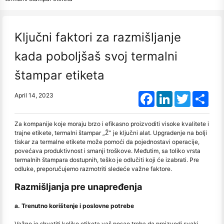
Ključni faktori za razmišljanje
kada poboljšaš svoj termalni
štampar etiketa
Facebook
LinkedIn
Twitter
Shar
April 14, 2023
Za kompanije koje moraju brzo i efikasno proizvoditi visoke kvalitete i
trajne etikete, termalni štampar „Ž” je ključni alat. Upgradenje na bolji
tiskar za termalne etikete može pomoći da pojednostavi operacije,
povećava produktivnost i smanji troškove. Međutim, sa toliko vrsta
termalnih štampara dostupnih, teško je odlučiti koji će izabrati. Pre
odluke, preporučujemo razmotriti sledeće važne faktore.
Razmišljanja pre unapređenja
a. Trenutno korištenje i poslovne potrebe
Važno je shvatiti koliko etiketa vaš posao treba da proizvodi svaki