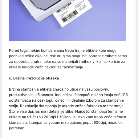
Pored toga, nekim kompanijama treba trajne etikete koje mogu
podnijeti teške okoline, dok drugima mogu biti potrebne etikete samo
za upotrebu unutra, tako da su materijali i adhezivi koji se koriste za
etikete takođe važni faktori za razmatranje.
c. Brzina i rezolucija otisaka
Brzina štampanja etiketa značajno utiče na vašu poslovnu
produktivnost i efikasnost. Industrijski štampači obično imaju veći IPS
od štampača na desktopu, čineći ih idealnim izborom za štampanje
serija. Rezolucija štampanja je takođe važan faktor za razmatranje.
Što je vise dpi, jasnije i detaljnije slike. Najčešći štampači termalne
etikete na tržištu su 203dpi i 300dpi, ali ako vam treba veća tačnost
štampanja, štampar sa većom rezolucijom, poput 600dpi, može biti
potreban.