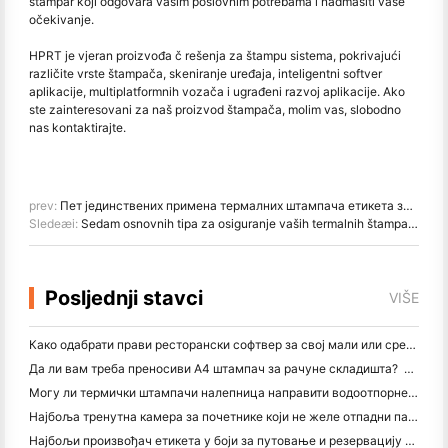
štampar koji odgovara vašim poslovnim potrebama i nadmašiti vaše
očekivanje.
HPRT je vjeran proizvođa č rešenja za štampu sistema, pokrivajući
različite vrste štampača, skeniranje uređaja, inteligentni softver
aplikacije, multiplatformnih vozača i ugrađeni razvoj aplikacije. Ako
ste zainteresovani za naš proizvod štampača, molim vas, slobodno
nas kontaktirajte.
prev:
Пет јединствених примена термалних штампача етикета за које нисте знали
Sledeæi:
Sedam osnovnih tipa za osiguranje vaših termalnih štampača etiketa
Posljednji stavci
VIŠE
Како одабрати прави ресторански софтвер за свој мали или средњи ресторан
Да ли вам треба преносиви А4 штампач за рачуне складишта? Шта заправо ради
Могу ли термички штампачи налепница направити водоотпорне налепнице за мале пословне производе?
Најбоља тренутна камера за почетнике који не желе отпадни папир
Најбољи произвођач етикета у боји за путовање и резервацију текста: Додајте више боја свакој страници