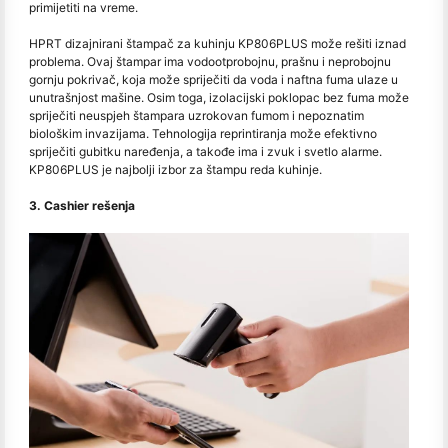
primijetiti na vreme.
HPRT dizajnirani štampač za kuhinju KP806PLUS može rešiti iznad
problema. Ovaj štampar ima vodootprobojnu, prašnu i neprobojnu
gornju pokrivač, koja može spriječiti da voda i naftna fuma ulaze u
unutrašnjost mašine. Osim toga, izolacijski poklopac bez fuma može
spriječiti neuspjeh štampara uzrokovan fumom i nepoznatim
biološkim invazijama. Tehnologija reprintiranja može efektivno
spriječiti gubitku naređenja, a takođe ima i zvuk i svetlo alarme.
KP806PLUS je najbolji izbor za štampu reda kuhinje.
3. Cashier rešenja