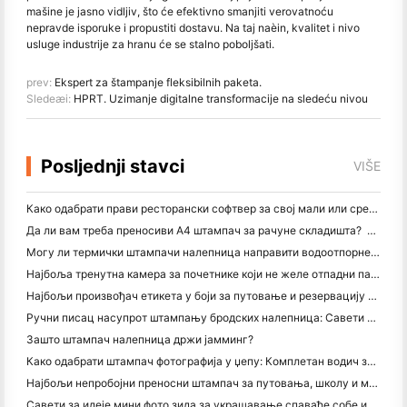
mašine je jasno vidljiv, što će efektivno smanjiti verovatnoću
nepravde isporuke i propustiti dostavu. Na taj naèin, kvalitet i nivo
usluge industrije za hranu će se stalno poboljšati.
prev:
Ekspert za štampanje fleksibilnih paketa.
Sledeæi:
HPRT. Uzimanje digitalne transformacije na sledeću nivou
Posljednji stavci
VIŠE
Како одабрати прави ресторански софтвер за свој мали или средњи ресторан
Да ли вам треба преносиви А4 штампач за рачуне складишта? Шта заправо ради
Могу ли термички штампачи налепница направити водоотпорне налепнице за мале пословне производе?
Најбоља тренутна камера за почетнике који не желе отпадни папир
Најбољи произвођач етикета у боји за путовање и резервацију текста: Додајте више боја свакој страници
Ручни писац насупрот штампању бродских налепница: Савети за мала предузећа у 2026. години
Зашто штампач налепница држи јамминг?
Како одабрати штампач фотографија у џепу: Комплетан водич за кориснике путовања, путовања и иПхонеа
Најбољи непробојни преносни штампач за путовања, школу и мобилне радове: Ханин МТ620 Про Ревиев
Савети за идеје мини фото зида за украшавање спаваће собе и спаваће собе