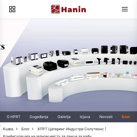
O HPRT
Događanja
Galerija
Izjava
Novosti
Блог
Kuæa.
Блог
ХПРТ Цатеринг Индустри Солутионс |
Конфигурација на једном месту за ланце за кафу