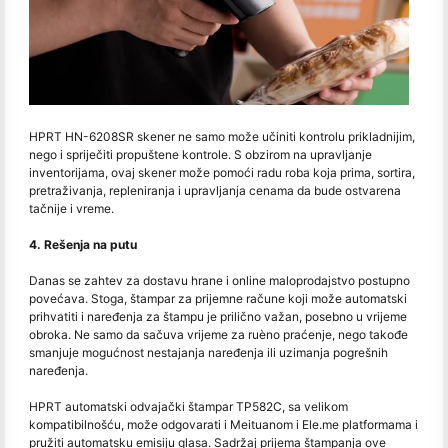
HPRT HN-6208SR skener ne samo može učiniti kontrolu prikladnijim,
nego i spriječiti propuštene kontrole. S obzirom na upravljanje
inventorijama, ovaj skener može pomoći radu roba koja prima, sortira,
pretraživanja, repleniranja i upravljanja cenama da bude ostvarena
tačnije i vreme.
4. Rešenja na putu
Danas se zahtev za dostavu hrane i online maloprodajstvo postupno
povećava. Stoga, štampar za prijemne račune koji može automatski
prihvatiti i naređenja za štampu je prilično važan, posebno u vrijeme
obroka. Ne samo da sačuva vrijeme za ruèno praćenje, nego takođe
smanjuje mogućnost nestajanja naređenja ili uzimanja pogrešnih
naređenja.
HPRT automatski odvajački štampar TP582C, sa velikom
kompatibilnošću, može odgovarati i Meituanom i Ele.me platformama i
pružiti automatsku emisiju glasa. Sadržaj prijema štampanja ove