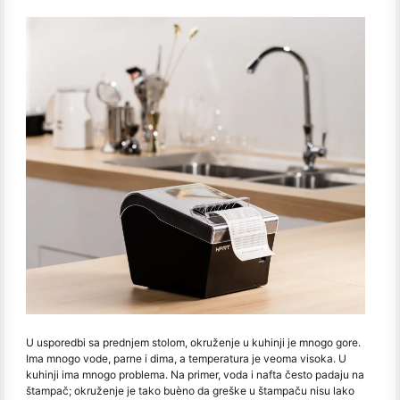
U usporedbi sa prednjem stolom, okruženje u kuhinji je mnogo gore.
Ima mnogo vode, parne i dima, a temperatura je veoma visoka. U
kuhinji ima mnogo problema. Na primer, voda i nafta često padaju na
štampač; okruženje je tako buèno da greške u štampaču nisu lako