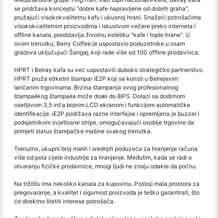
se pridržava konceptu "dobre kafe napravljene od dobrih graha",
pružajući visokokvalitetnu kafu i ukusnoj hrani. Snažeći potrošačima
visokokvalitetnim proizvodima i iskustvom večere preko interneta i
offline kanala, predstavlja životnu estetiku "kafe i tople hrane". U
ovom trenutku, Berry Coffee je uspostavio poduzetnike u osam
gradova uključujući Šangaj, koji rade više od 100 offline prodavnica.
HPRT i Belray kafa su već uspostavili duboko strategičko partnerstvo.
HPRT pruža etiketni štampar iE2P koji se koristi u Belrejevim
lančanim trgovinama. Brzina štampanja ovog profesionalnog
štampaèkog štampaèa može doæi do 8IPS. Dolazi sa dodirnom
osetljivom 3,5 inča bojnim LCD ekranom i funkcijom automatičke
identifikacije. iE2P podržava razne interfejse i opremljena je buzzer i
podsjetnikom svjetlosne stripe, omogućavajući osoblje trgovine da
primjeti status štampačke mašine svakog trenutka.
Trenutno, ukupni broj malih i srednjih poduzeća za hranjenje računa
više od pola cijele industrije za hranjenje. Međutim, kada se radi o
otvaranju fizičke prodavnice, mnogi ljudi ne znaju odakle da počnu.
Na tržištu ima nekoliko kanala za kupovinu. Postoji mala prostora za
pregovaranje, a kvalitet i sigurnost proizvoda je teško garantirati, što
će direktno štetiti interese potrošača.