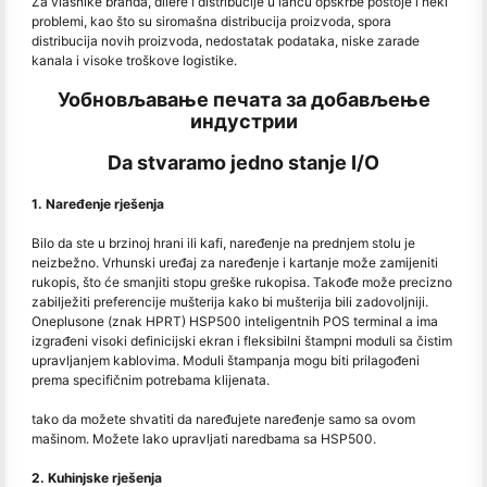
Za vlasnike branda, dilere i distribucije u lancu opskrbe postoje i neki
problemi, kao što su siromašna distribucija proizvoda, spora
distribucija novih proizvoda, nedostatak podataka, niske zarade
kanala i visoke troškove logistike.
Уобновљавање печата за добављење
индустрии
Da stvaramo jedno stanje I/O
1. Naređenje rješenja
Bilo da ste u brzinoj hrani ili kafi, naređenje na prednjem stolu je
neizbežno. Vrhunski uređaj za naređenje i kartanje može zamijeniti
rukopis, što će smanjiti stopu greške rukopisa. Takođe može precizno
zabilježiti preferencije mušterija kako bi mušterija bili zadovoljniji.
Oneplusone (znak HPRT) HSP500 inteligentnih POS terminal a ima
izgrađeni visoki definicijski ekran i fleksibilni štampni moduli sa čistim
upravljanjem kablovima. Moduli štampanja mogu biti prilagođeni
prema specifičnim potrebama klijenata.
tako da možete shvatiti da naređujete naređenje samo sa ovom
mašinom. Možete lako upravljati naredbama sa HSP500.
2. Kuhinjske rješenja