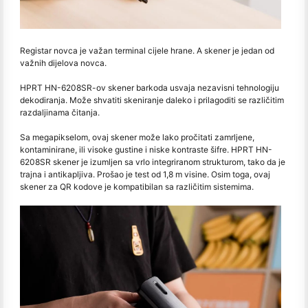
Registar novca je važan terminal cijele hrane. A skener je jedan od
važnih dijelova novca.
HPRT HN-6208SR-ov skener barkoda usvaja nezavisni tehnologiju
dekodiranja. Može shvatiti skeniranje daleko i prilagoditi se različitim
razdaljinama čitanja.
Sa megapikselom, ovaj skener može lako pročitati zamrljene,
kontaminirane, ili visoke gustine i niske kontraste šifre. HPRT HN-
6208SR skener je izumljen sa vrlo integriranom strukturom, tako da je
trajna i antikapljiva. Prošao je test od 1,8 m visine. Osim toga, ovaj
skener za QR kodove je kompatibilan sa različitim sistemima.