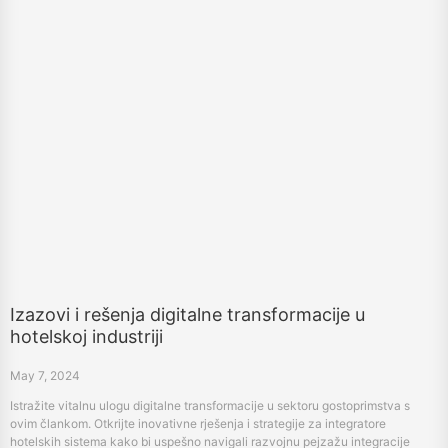
Izazovi i rešenja digitalne transformacije u
hotelskoj industriji
May 7, 2024
Istražite vitalnu ulogu digitalne transformacije u sektoru gostoprimstva s
ovim člankom. Otkrijte inovativne rješenja i strategije za integratore
hotelskih sistema kako bi uspešno navigali razvojnu pejzažu integracije