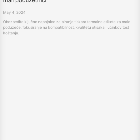
mali poduzetnici
May 4, 2024
Obezbedite ključne napojnice za biranje tiskara termalne etikete za male
poduzeće, fokusiranje na kompatibilnost, kvalitetu otisaka i učinkovitost
koštanja.