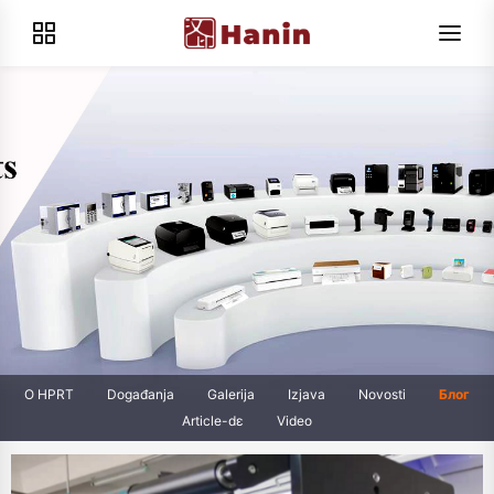
O HPRT
Događanja
Galerija
Izjava
Novosti
Блог
Article-dɛ
Video