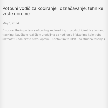
Potpuni vodič za kodiranje i označavanje: tehnike i
vrste opreme
May 1, 2024
Discover the importance of coding and marking in product identification and
tracking. Naučite o različitim uređajima za kodiranje i faktorima koje treba
razmotriti kada birate pravu opremu. Kontaktirajte HPRT za stručna rešenja i
savjet.