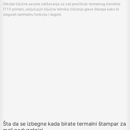
Otkrijte ključne savjete održavanja za vaš prećišćak termalnog transfera
(TTO printer), uključujući ključne tehnike čišćenja glave štampa kako bi
osigurali optimalnu funkciju i dugost.
Šta da se izbegne kada birate termalni štampar za