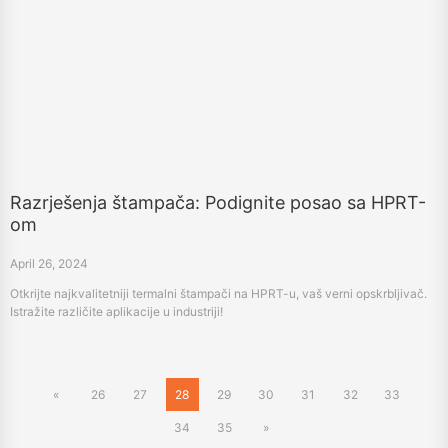
Razrješenja štampača: Podignite posao sa HPRT-
om
April 26, 2024
Otkrijte najkvalitetniji termalni štampači na HPRT-u, vaš verni opskrbljivač.
Istražite različite aplikacije u industriji!
«
26
27
28
29
30
31
32
33
34
35
»