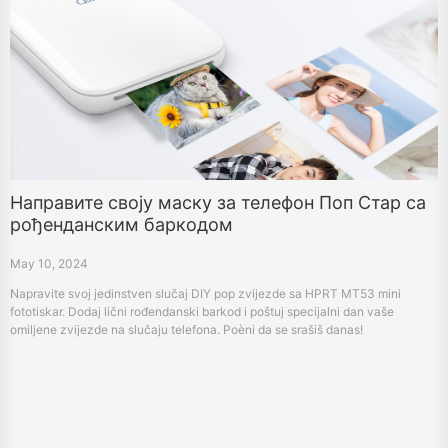
Направите своју маску за телефон Поп Стар са
рођенданским баркодом
May 10, 2024
Napravite svoj jedinstven slučaj DIY pop zvijezde sa HPRT MT53 mini
fototiskar. Dodaj lični rođendanski barkod i poštuj specijalni dan vaše
omiljene zvijezde na slučaju telefona. Poèni da se srašiš danas!