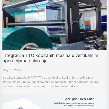
Integracija TTO kodiranih mašina u vertikalnim
operacijama pakiranja
May 13, 2024
Istražite štampače HPRT TTO za optimalno kodiranje u vertikalnim
strojevima pakiranja, poboljšavanje efikasnosti u hrani, farmaceutskim i
hardwardskim sektorima sa preciznim, trajnim oznakem.