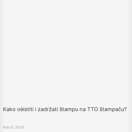
hotelskih tehnologija.
Kako oèistiti i zadržati štampu na TTO štampaču?
May 6, 2024