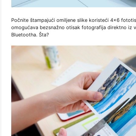
Počnite štampajući omiljene slike koristeći 4x6 fotot
omogućava bezsnažno otisak fotografija direktno iz va
Bluetootha. Šta?