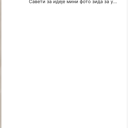
Савети за идеје мини фото зида за украшавање спаваће собе и спаваће собе