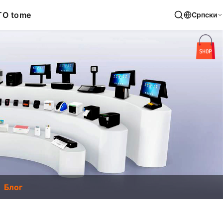
T
O tome
Српски
Блог