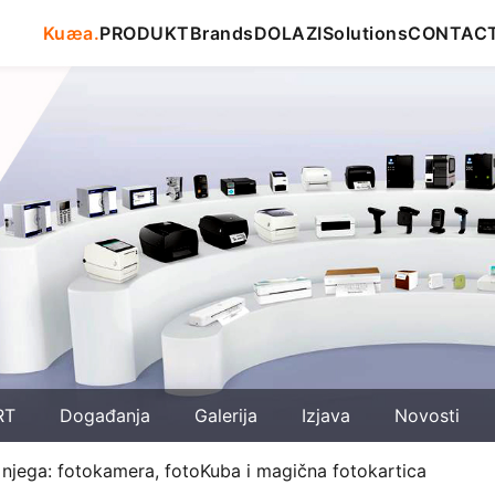
Kuæa.
PRODUKT
Brands
DOLAZI
Solutions
CONTAC
RT
Događanja
Galerija
Izjava
Novosti
 njega: fotokamera, fotoKuba i magična fotokartica