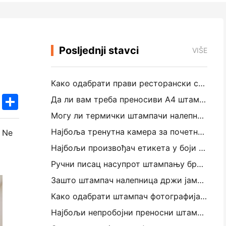
Posljednji stavci
VIŠE
Како одабрати прави ресторански софтвер за свој мали или средњи ресторан
k
edIn
Twitter
Share
Да ли вам треба преносиви А4 штампач за рачуне складишта? Шта заправо ради
Могу ли термички штампачи налепница направити водоотпорне налепнице за мале пословне производе?
Најбоља тренутна камера за почетнике који не желе отпадни папир
. Ne
Најбољи произвођач етикета у боји за путовање и резервацију текста: Додајте више боја свакој страници
Ручни писац насупрот штампању бродских налепница: Савети за мала предузећа у 2026. години
Зашто штампач налепница држи јамминг?
Како одабрати штампач фотографија у џепу: Комплетан водич за кориснике путовања, путовања и иПхонеа
Најбољи непробојни преносни штампач за путовања, школу и мобилне радове: Ханин МТ620 Про Ревиев