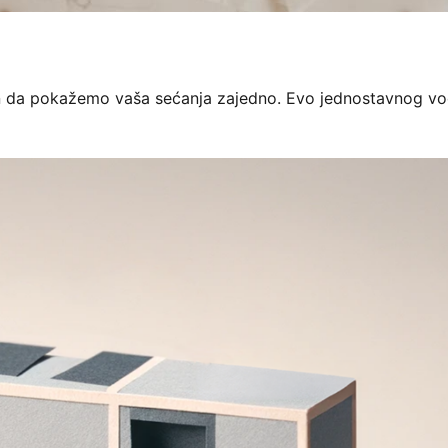
in da pokažemo vaša sećanja zajedno. Evo jednostavnog vo