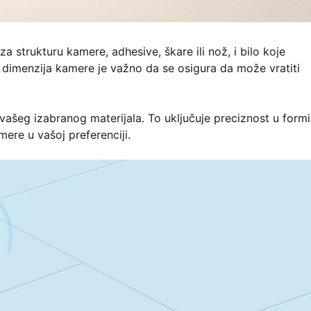
a strukturu kamere, adhesive, škare ili nož, i bilo koje
 dimenzija kamere je važno da se osigura da može vratiti
 vašeg izabranog materijala. To uključuje preciznost u formi
mere u vašoj preferenciji.