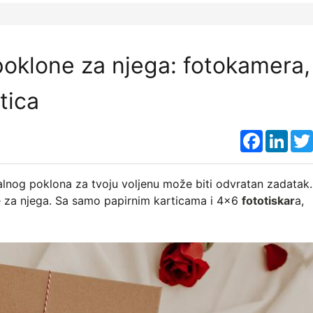
poklone za njega: fotokamera,
tica
Faceboo
Link
ijalnog poklona za tvoju voljenu može biti odvratan zadatak
e za njega. Sa samo papirnim karticama i 4x6
fototiskar
a,