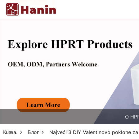
O HP
Kuæa.
Блог
Najveći 3 DIY Valentinovo poklone za