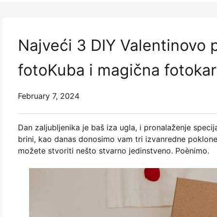
Najveći 3 DIY Valentinovo 
fotoKuba i magična fotokar
February 7, 2024
Dan zaljubljenika je baš iza ugla, i pronalaženje spec
brini, kao danas donosimo vam tri izvanredne poklon
možete stvoriti nešto stvarno jedinstveno. Poènimo.